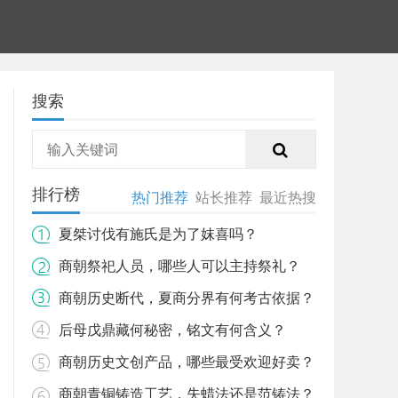
搜索
排行榜
热门推荐
站长推荐
最近热搜
夏桀讨伐有施氏是为了妺喜吗？
商朝祭祀人员，哪些人可以主持祭礼？
商朝历史断代，夏商分界有何考古依据？
后母戊鼎藏何秘密，铭文有何含义？
商朝历史文创产品，哪些最受欢迎好卖？
商朝青铜铸造工艺，失蜡法还是范铸法？