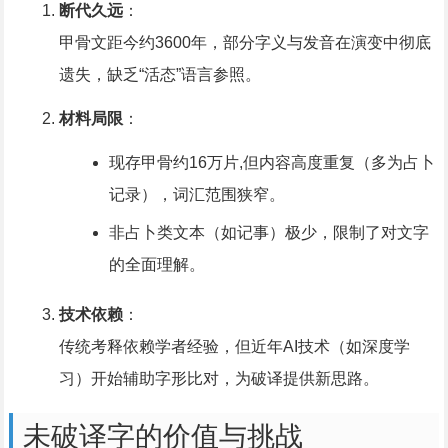
断代久远
：
甲骨文距今约3600年，部分字义与发音在演变中彻底
遗失，缺乏“活态”语言参照。
材料局限
：
现存甲骨约16万片,但内容高度重复（多为占卜
记录），词汇范围狭窄。
非占卜类文本（如记事）极少，限制了对文字
的全面理解。
技术依赖
：
传统考释依赖学者经验，但近年AI技术（如深度学
习）开始辅助字形比对，为破译提供新思路。
未破译字的价值与挑战