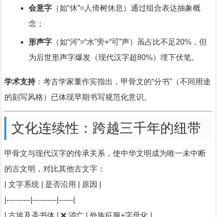
会意字
（如“休”=人倚树休息）通过组合表达抽象概
念；
形声字
（如“河”=“水”旁+“可”声）虽占比不足20%，但
为后世形声字爆发（现代汉字超80%）埋下伏笔。
学术支持
：考古学家董作宾指出，甲骨文的“分书”（不同用途
的刻写风格）已体现早期书写规范化意识。
文化连续性：跨越三千年的纽带
甲骨文与现代汉字的传承关系，使中华文明成为唯一未中断
的古文明，对比其他古文字：
| 文字系统 | 是否沿用 | 原因 |
|----------|----------|------|
| 古埃及圣书体 | ❌ 消亡 | 外族征服+字母化 |