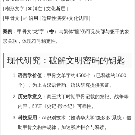
| 楔形文字 | ❌ 消亡 | 文化断层 |
| 甲骨文 | ✅ 沿用 | 适应性演变+文化认同 |
案例
：甲骨文“龙”字（🐉）与繁体“龍”仍可见头部与躯干的象
形关联，体现符号稳定性。
现代研究：破解文明密码的钥匙
语言学价值
：甲骨文单字约4500个（已释读约1600
个），为上古汉语音韵、语法研究提供实证。
历史学意义
：商王武丁时期甲骨记载的祭祀、战争等
内容，印证《史记·殷本纪》可靠性。
科技应用
：AI识别技术（如清华大学“缀多多”系统）借
助甲骨文构件规律，加速残片拼合与释读。