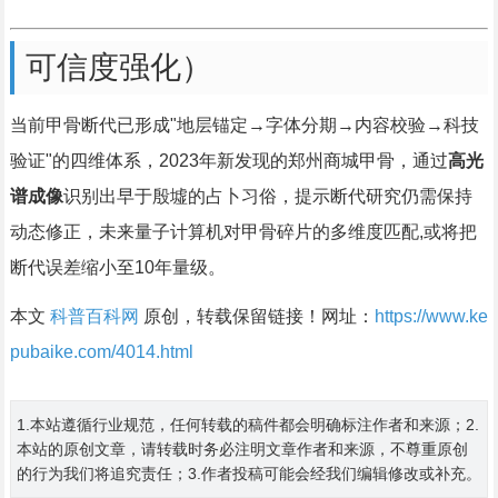
可信度强化）
当前甲骨断代已形成"地层锚定→字体分期→内容校验→科技
验证"的四维体系，2023年新发现的郑州商城甲骨，通过
高光
谱成像
识别出早于殷墟的占卜习俗，提示断代研究仍需保持
动态修正，未来量子计算机对甲骨碎片的多维度匹配,或将把
断代误差缩小至10年量级。
本文
科普百科网
原创，转载保留链接！网址：
https://www.ke
pubaike.com/4014.html
1.本站遵循行业规范，任何转载的稿件都会明确标注作者和来源；2.
本站的原创文章，请转载时务必注明文章作者和来源，不尊重原创
的行为我们将追究责任；3.作者投稿可能会经我们编辑修改或补充。