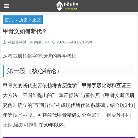
首页
历史
正文
甲骨文如何断代？
科普百科网
阅读：84
2026-06-04 09:16:29
从考古层位到字体演进的科学考证
第一段（核心结论）
甲骨文的断代主要依赖
考古层位学
、
甲骨字形比对
和
互证
三
大方法，王国维提出的"二重证据法"与董作宾《甲骨文断代研
究例》确立的"五期分法"构成现代断代体系基础，结合碳14测
年等技术手段，可将商代甲骨精确划分至武丁、祖庚等不同
王世,误差可控制在50年以内。