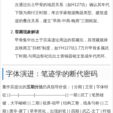
次通过出土甲骨的地层关系（如H127坑）确认其年代
下限为商纣王时期，考古学家根据陶器类型、建筑遗
迹的叠压关系，建立"早商-中商-晚商"三期框架。
窖藏现象解读
甲骨集中出土于宗庙遗址周边的窖藏坑，其埋藏规律
反映商王"归档"制度，如YH127坑1.7万片甲骨多属武
丁时期,与周边祭祀坑出土青铜器铭文形成年代闭环。
字体演进：笔迹学的断代密码
董作宾提出的
五期分法
仍具指导价值： | 分期 | 王世 | 字体特
征 | |------|------------|------------------------| | 一期 | 武丁 | 笔势雄
健，大字峻峭 | | 二期 | 祖庚-祖甲 | 结构工整，线条匀称 | | 三
期 | 廪辛-康丁 | 草率简化，出现斜笔 | | 四期 | 武乙-文丁 | 纤细