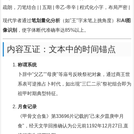
疏朗，刀笔结合 | | 五期 | 帝乙-帝辛 | 程式化小字，布局严密 |
现代学者通过
笔划量化分析
（如"王"字末笔上挑角度）和
AI图
像识别
，使字体断代准确率达85%以上。
内容互证：文本中的时间锚点
称谓系统
卜辞中"父乙""母庚"等庙号反映祭祀对象，通过商王世
系表可逆推占卜时代，如出现"三匚二示"祭祀组合即为
祖甲时期典型特征。
月食记录
《甲骨文合集》第33696片记载的"己未夕皿庚申月
食"，经天文学回推确认为公元前1192年12月27日,直