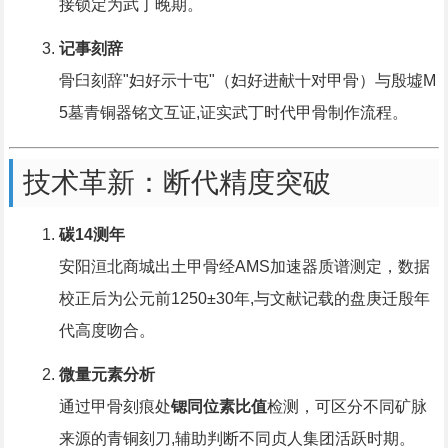
接锁定为武丁晚期。
记事刻辞
骨臼刻辞"妇好示十屯"（妇好进献十对甲骨）与殷墟M
5墓青铜器铭文互证,证实武丁时代甲骨制作流程。
技术革新：断代精度突破
碳14测年
安阳洹北商城出土甲骨经AMS加速器质谱测定，数据
校正后为公元前1250±30年,与文献记载的盘庚迁殷年
代高度吻合。
微量元素分析
通过甲骨刻痕处
锶同位素比值
检测，可区分不同矿脉
来源的青铜刻刀,辅助判断不同贞人集团活跃时期。