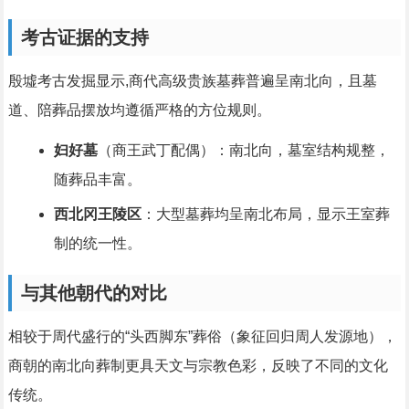
考古证据的支持
殷墟考古发掘显示,商代高级贵族墓葬普遍呈南北向，且墓
道、陪葬品摆放均遵循严格的方位规则。
妇好墓
（商王武丁配偶）：南北向，墓室结构规整，
随葬品丰富。
西北冈王陵区
：大型墓葬均呈南北布局，显示王室葬
制的统一性。
与其他朝代的对比
相较于周代盛行的“头西脚东”葬俗（象征回归周人发源地），
商朝的南北向葬制更具天文与宗教色彩，反映了不同的文化
传统。