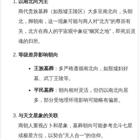
以南北向为主
商代贵族墓葬（如殷墟王陵区）大多呈南北向，头朝
北，脚朝南，这一现象可能与商人对“北方”的尊崇有
关，北方在商人的宇宙观中象征“幽冥之地”，即死后灵
魂的归所。
等级差异影响朝向
王族墓葬
：多严格遵循南北向，如殷墟妇好
墓、武丁王陵等。
平民墓葬
：朝向相对灵活，但仍以南北向居
多，部分受地理环境影响可能略有偏差。
与天文星象的关联
商朝人重视占卜和星象，墓葬朝向可能参考北斗七星
或极星方位，以契合“天人合一”的信仰。