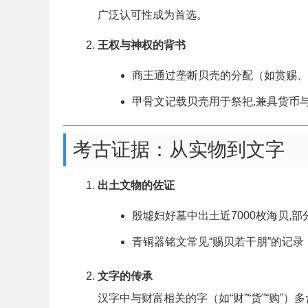
广泛认可性成为首选。
王权与神权的背书
商王通过垄断贝壳的分配（如赏赐、
甲骨文记载贝壳用于祭祀,兼具货币
考古证据：从实物到文字
出土文物的佐证
殷墟妇好墓中出土近7000枚海贝,
青铜器铭文常见“赐贝若干朋”的记
文字的传承
汉字中与财富相关的字（如“财”“货”“购”