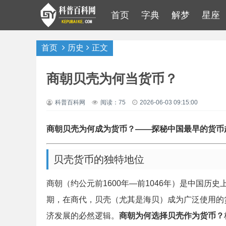
首页
字典
解梦
星座
首页
历史
正文
商朝贝壳为何当货币？
科普百科网
阅读：75
2026-06-03 09:15:00
商朝贝壳为何成为货币？——探秘中国最早的货币
贝壳货币的独特地位
商朝（约公元前1600年—前1046年）是中国
期，在商代，贝壳（尤其是海贝）成为广泛使用的
济发展的必然逻辑。
商朝为何选择贝壳作为货币？