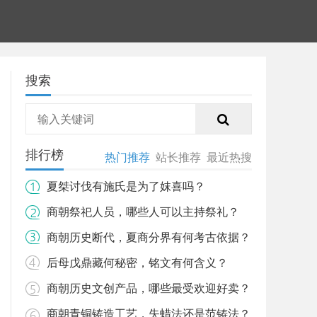
搜索
排行榜
热门推荐
站长推荐
最近热搜
夏桀讨伐有施氏是为了妺喜吗？
商朝祭祀人员，哪些人可以主持祭礼？
商朝历史断代，夏商分界有何考古依据？
后母戊鼎藏何秘密，铭文有何含义？
商朝历史文创产品，哪些最受欢迎好卖？
商朝青铜铸造工艺，失蜡法还是范铸法？