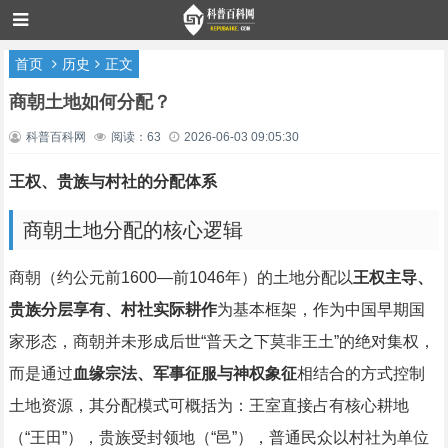
首页
历史
正文
商朝土地如何分配？
科普百科网
阅读：63
2026-06-03 09:05:30
王权、贵族与村社的分配体系
商朝土地分配的核心逻辑
商朝（约公元前1600—前1046年）的土地分配以
王权主导、
贵族分层享有、村社实际耕作
为基本框架，作为中国早期国
家形态，商朝并未形成后世“普天之下莫非王土”的绝对集权，
而是通过
血缘宗法、军事征服与神权象征
相结合的方式控制
土地资源，其分配模式可概括为：王室直接占有核心耕地
（“王田”），贵族受封领地（“邑”），普通民众以村社为单位