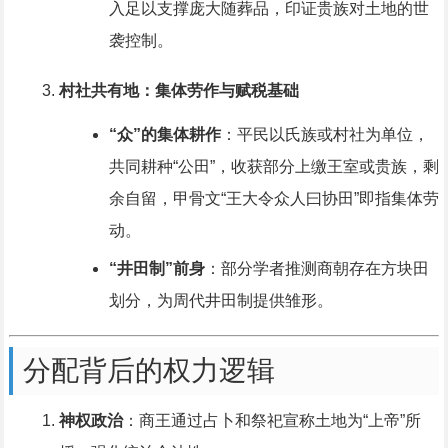
入足以支撑庞大随葬品，印证贵族对土地的世
袭控制。
村社共有地：集体劳作与赋税基础
“众”的集体耕作
：平民以氏族或村社为单位，
共同耕种“公田”，收获部分上缴王室或贵族，剩
余自留，甲骨文“王大令众人曰协田”即指集体劳
动。
“井田制”前身
：部分学者推测商朝存在方块田
划分，为周代井田制提供雏形。
分配背后的权力逻辑
神权政治
：商王通过占卜和祭祀宣称土地为“上帝”所