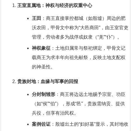
王室直属地：神权与经济的双重中心
王田
：商王直接掌控都城（如殷墟）周边的肥
沃农田，甲骨文中称为“大邑商田”，由王室官吏
管理，劳动者多为战俘或奴隶（“羌”“仆”）。
神权象征
：土地归属常与祭祀绑定，甲骨文记
载商王为求丰年向祖先献祭，反映土地支配权
的神圣性。
贵族封地：血缘与军事的回报
分封制雏形
：商王将边远土地赐予宗室、功臣
（如“侯”“伯”），形成“邑”，贵族需纳贡、提供
兵役，但享有治民权。
案例佐证
：殷墟出土的“妇好墓”显示，其封地收