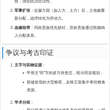
授，强化统治合法性。
军事扩张
：征服方国（如人方、土方）后，土地被重
新分配，战俘转化为劳动力。
血缘纽带
：同姓贵族优先获封，异姓贵族通过联姻纳
入分配体系。
争议与考古印证
文字与实物证据
：
甲骨文“田”字的多方块形态，暗示田亩规划；
殷墟发现的大型粮窖，反映王室集中掌控粮食
资源。
学术分歧
：