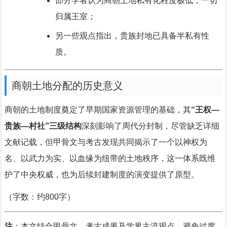
部分学者认为商朝土地私有化程度极低，一切
归属王室；
另一些观点指出，贵族封地已具备半私有性
质。
商朝土地分配的历史意义
商朝的土地制度奠定了早期国家资源管理的基础，其
“王权—
贵族—村社”三级结构
深刻影响了周代分封制，尽管缺乏详细
文献记载，但甲骨文与考古发现共同揭示了一个以神权为
名、以武力为实、以血缘为纽带的土地秩序，这一体系既维
护了中央权威，也为后续封建制度的演变提供了原型。
（字数：约800字）
注
：本文结合甲骨文、考古成果及学界主流观点，避免过度