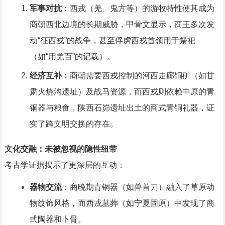
军事对抗
：西戎（羌、鬼方等）的游牧特性使其成为
商朝西北边境的长期威胁，甲骨文显示，商王多次发
动“征西戎”的战争，甚至俘虏西戎首领用于祭祀
（如“用羌百”的记载）。
经济互补
：商朝需要西戎控制的河西走廊铜矿（如甘
肃火烧沟遗址）及战马资源，而西戎则依赖中原的青
铜器与粮食，陕西石峁遗址出土的商式青铜礼器，证
实了跨文明交换的存在。
文化交融：未被忽视的隐性纽带
考古学证据揭示了更深层的互动：
器物交流
：商晚期青铜器（如兽首刀）融入了草原动
物纹饰风格，而西戎墓葬（如宁夏固原）中发现了商
式陶器和卜骨。