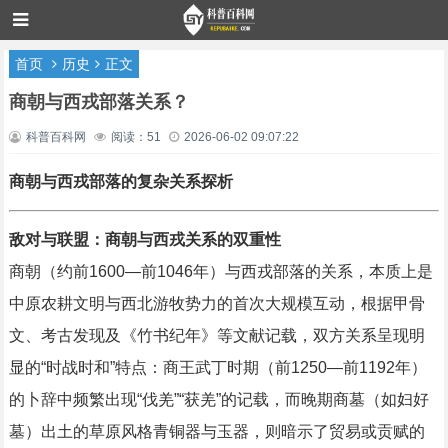
首页
历史
正文
商朝与西戎部落关系？
科普百科网
阅读：51
2026-06-02 09:07:22
商朝与西戎部落的复杂关系探析
敌对与联盟：商朝与西戎关系的双重性
商朝（约前1600—前1046年）与西戎部落的关系，本质上是
中原农耕文明与西北游牧势力的首次大规模互动，根据甲骨
文、考古发现及《竹书纪年》等文献记载，双方关系呈现明
显的“时战时和”特点：商王武丁时期（前1250—前1192年）
的卜辞中频繁出现“伐羌”“获羌”的记载，而晚期商墓（如妇好
墓）出土的草原风格青铜器与玉器，则暗示了贸易或贡赋的