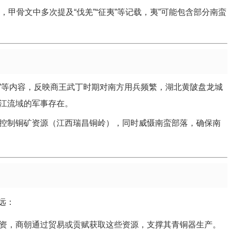
，甲骨文中多次提及“伐羌”“征夷”等记载，夷”可能包含部分南蛮
方”等内容，反映商王武丁时期对南方用兵频繁，湖北黄陂盘龙城
江流域的军事存在。
控制铜矿资源（江西瑞昌铜岭），同时威慑南蛮部落，确保南
远：
资，商朝通过贸易或贡赋获取这些资源，支撑其青铜器生产。