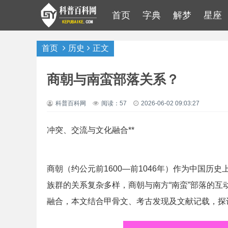
首页
字典
解梦
星座
首页
历史
正文
商朝与南蛮部落关系？
科普百科网
阅读：57
2026-06-02 09:03:27
冲突、交流与文化融合**
商朝（约公元前1600—前1046年）作为中国
族群的关系复杂多样，商朝与南方“南蛮”部落的
融合，本文结合甲骨文、考古发现及文献记载，探