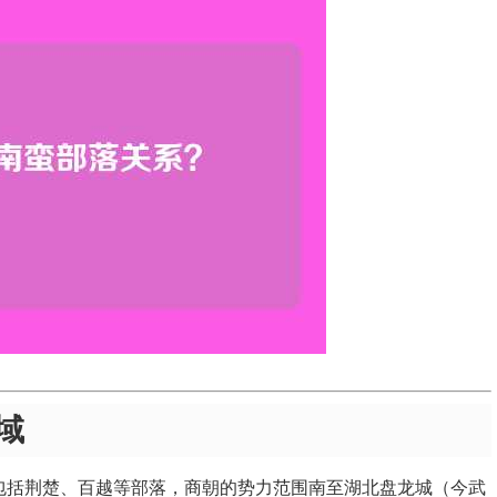
域
，包括荆楚、百越等部落，商朝的势力范围南至湖北盘龙城（今武