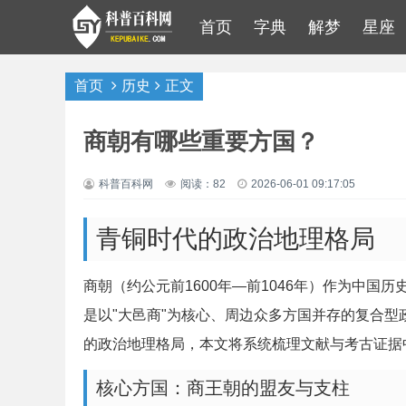
首页
字典
解梦
星座
首页
历史
正文
商朝有哪些重要方国？
科普百科网
阅读：82
2026-06-01 09:17:05
青铜时代的政治地理格局
商朝（约公元前1600年—前1046年）作为中
是以"大邑商"为核心、周边众多方国并存的复合
的政治地理格局，本文将系统梳理文献与考古证据
核心方国：商王朝的盟友与支柱