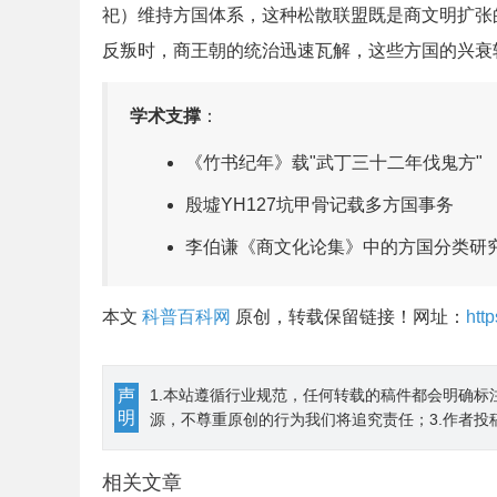
祀）维持方国体系，这种松散联盟既是商文明扩张
反叛时，商王朝的统治迅速瓦解，这些方国的兴衰
学术支撑
：
《竹书纪年》载"武丁三十二年伐鬼方"
殷墟YH127坑甲骨记载多方国事务
李伯谦《商文化论集》中的方国分类研
本文
科普百科网
原创，转载保留链接！网址：
htt
声
1.本站遵循行业规范，任何转载的稿件都会明确标
明
源，不尊重原创的行为我们将追究责任；3.作者投
相关文章