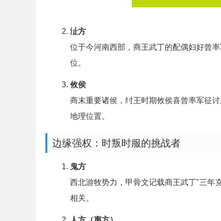
沚方
位于今河南西部，商王武丁的配偶妇好曾率
位。
攸侯
商末重要诸侯，纣王时期攸侯喜曾率军征讨
地理位置。
边缘强权：时叛时服的挑战者
鬼方
西北游牧势力，甲骨文记载商王武丁"三年
相关。
人方（夷方）