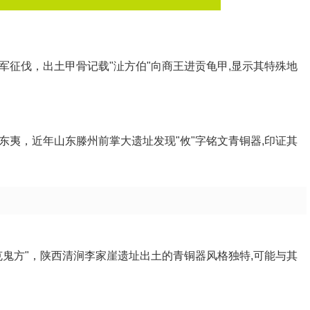
军征伐，出土甲骨记载"沚方伯"向商王进贡龟甲,显示其特殊地
东夷，近年山东滕州前掌大遗址发现"攸"字铭文青铜器,印证其
克鬼方"，陕西清涧李家崖遗址出土的青铜器风格独特,可能与其