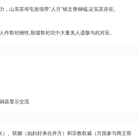
，山东苏埠屯发现带"人方"铭文青铜钺,证实其存在。
人作祭祀牺牲,殷墟祭祀坑中大量羌人遗骸与此对应。
铜器显示交流
百次）、联姻（如妇好来自井方）和宗教权威（方国参与商王祭