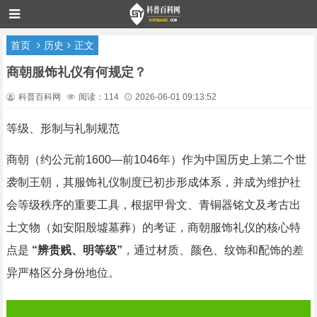
首页
历史
正文
商朝服饰礼仪有何规定？
科普百科网
阅读：114
2026-06-01 09:13:52
等级、形制与礼制规范
商朝（约公元前1600—前1046年）作为中国历史上第二个世
袭制王朝，其服饰礼仪制度已初步形成体系，并成为维护社
会等级秩序的重要工具，根据甲骨文、青铜器铭文及考古出
土文物（如安阳殷墟墓葬）的考证，商朝服饰礼仪的核心特
点是
“辨贵贱、明等级”
，通过材质、颜色、纹饰和配饰的差
异严格区分身份地位。