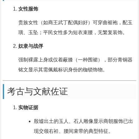
女性服饰
贵族女性（如商王武丁配偶妇好）可穿曲裾袍，配玉
璜、玉坠；平民女性多为短衣束腰，无繁复装饰。
奴隶与战俘
强制裸露上身或仅着蔽膝（一种围裙），部分青铜器
铭文显示其需佩戴标识身份的枷锁饰物。
考古与文献佐证
实物证据
殷墟出土的玉人、石人雕像显示商朝服饰已出
现交领右衽、腰间束带的典型特征。