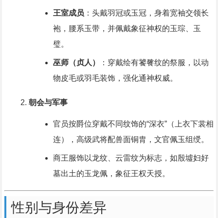
王室成员
：头戴羽冠或玉冠，身着宽袖交领长
袍，腰系玉带，并佩戴象征神权的玉琮、玉
璧。
巫师（贞人）
：穿戴绘有饕餮纹的祭服，以动
物皮毛或羽毛装饰，强化通神权威。
朝会与军事
官员按爵位穿戴不同纹饰的“深衣”（上衣下裳相
连），高级武将配兽面铜胄，文官佩玉组绶。
商王服饰以龙纹、云雷纹为标志，如殷墟妇好
墓出土的玉龙佩，象征王权天授。
性别与身份差异