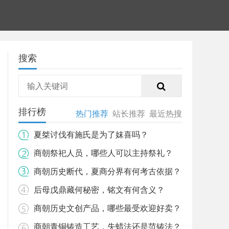
搜索
排行榜
热门推荐
站长推荐
最近热搜
夏桀讨伐有施氏是为了妺喜吗？
商朝祭祀人员，哪些人可以主持祭礼？
商朝历史断代，夏商分界有何考古依据？
后母戊鼎藏何秘密，铭文有何含义？
商朝历史文创产品，哪些最受欢迎好卖？
商朝青铜铸造工艺，失蜡法还是范铸法？