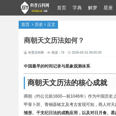
首页
字典
解梦
星座
首页
历史
正文
商朝天文历法如何？
科普百科网
阅读：76
2026-05-31 09:05:30
中国最早的时间记录与星象观测体系
商朝天文历法的核心成就
商朝（约公元前1600—前1046年）作为中国
甲骨卜辞、青铜器铭文及考古发现可知，商人对天
雏形、干支纪日法的成熟应用，以及对日月食、星