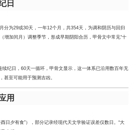
纪日
分为29或30天，一年12个月，共354天，为调和阴历与回归
（增加闰月）调整季节，形成早期阴阳合历，甲骨文中常见“十
连续纪日，60天一循环，甲骨文显示，这一体系已沿用数百年无
，甚至可能用于预测吉凶。
应用
癸酉日夕有食”），部分记录经现代天文学验证误差仅数日。“大