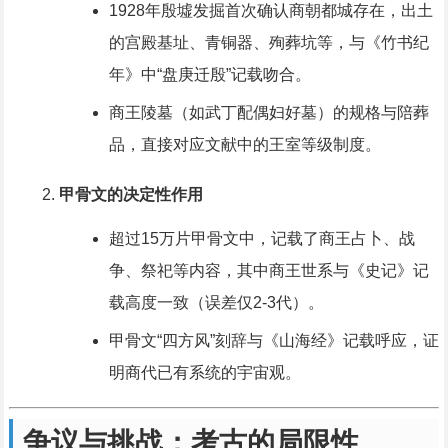
1928年殷墟发掘首次确认商朝都城存在，出土
的宫殿基址、青铜器、殉葬坑等，与《竹书纪
年》中“盘庚迁殷”记载吻合。
商王陵墓（如武丁配偶妇好墓）的规格与陪葬
品，直接对应文献中的王室等级制度。
甲骨文的决定性作用
超过15万片甲骨文中，记载了商王占卜、战
争、祭祀等内容，其中商王世系与《史记》记
载高度一致（误差仅2-3代）。
甲骨文“四方风”刻辞与《山海经》记载呼应，证
明商代已有系统的宇宙观。
争议与挑战：考古的局限性