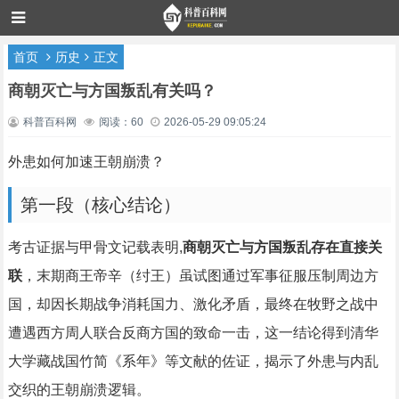
首页
历史
正文
商朝灭亡与方国叛乱有关吗？
科普百科网
阅读：60
2026-05-29 09:05:24
外患如何加速王朝崩溃？
第一段（核心结论）
考古证据与甲骨文记载表明,
商朝灭亡与方国叛乱存在直接关
联
，末期商王帝辛（纣王）虽试图通过军事征服压制周边方
国，却因长期战争消耗国力、激化矛盾，最终在牧野之战中
遭遇西方周人联合反商方国的致命一击，这一结论得到清华
大学藏战国竹简《系年》等文献的佐证，揭示了外患与内乱
交织的王朝崩溃逻辑。