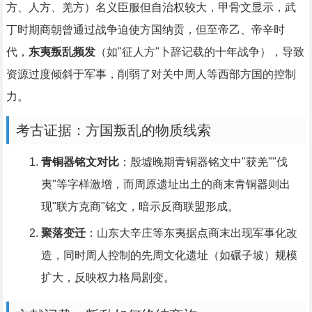
方、人方、羌方）名义臣服但自治权较大，甲骨文显示，武
丁时期商朝曾通过战争迫使方国纳贡，但至帝乙、帝辛时
代，
东夷叛乱频发
（如"征人方"卜辞记载的十年战争），导致
资源过度倾斜于军事，削弱了对关中周人等西部方国的控制
力。
考古证据：方国叛乱的物质线索
青铜器铭文对比
：殷墟晚期青铜器铭文中"获羌""伐
夷"等字样激增，而周原遗址出土的商末青铜器则出
现"联方克商"铭文，暗示反商联盟形成。
聚落变迁
：山东大辛庄等东夷据点商末出现军事化改
造，同时周人控制的先周文化遗址（如碾子坡）规模
扩大，反映权力格局剧变。