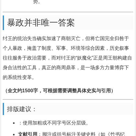
势。
暴政并非唯一答案
纣王的统治失当确实加速了商朝灭亡，但将亡国完全归咎于
个人暴政，掩盖了制度、军事、环境等综合因素，历史叙事
往往服务于政治需要，而对纣王的“妖魔化”正是周王朝构建自
身合法性的工具，真正的商周鼎革，是一场多方力量博弈下
的系统性变革。
（全文约1500字，可根据需要调整具体史实与引用）
排版建议：
：使用加粗或不同字号区分层级。
文献引用
：脚注或括号标注关键史料（如《竹书纪