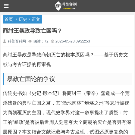
首页
历史
正文
商纣王暴政导致亡国吗？
科普百科网
阅读：72
2026-05-28 09:22:53
商纣王暴政是导致商朝灭亡的根本原因吗？——基于历史文
献与考古证据的再审视
暴政亡国论的争议
传统史书如《史记·殷本纪》将商纣王（帝辛）塑造成一个荒
淫残暴的典型亡国之君，其“酒池肉林”“炮烙之刑”等恶行被视
为商朝覆灭的主因，现代史学界对这一叙事提出了质疑：纣
王的“暴政”是否被后世周人刻意夸大？商朝的灭亡是否另有深
层原因？本文结合文献记载与考古发现，试图还原更复杂的