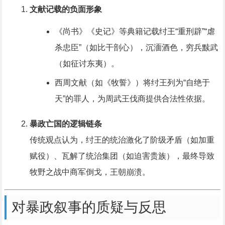
文献记载的负面形象
《尚书》《史记》等典籍记载纣王“重刑辟”“虐
杀忠臣”（如比干剖心），沉湎酒色，穷兵黩武
（如征讨东夷）。
西周文献（如《牧誓》）将纣王列为“自绝于
天”的罪人，为周武王伐商提供合法性依据。
暴政亡国的逻辑链条
传统观点认为，纣王的统治激化了阶级矛盾（如加重
赋役）、瓦解了统治集团（如迫害贵族），最终导致
牧野之战中商军倒戈，王朝崩溃。
对暴政叙事的质疑与反思