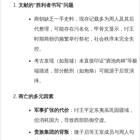
文献的“胜利者书写”问题
商朝缺乏一手史料，现存记载多为周人及其后
代整理，可能存在污名化，甲骨文显示，纣王
时期商朝仍频繁举行祭祀，社会秩序未完全失
控。
考古发现（如殷墟）未直接印证“酒池肉林”等极
端描述，部分酷刑（如炮烙）可能源于后世演
绎。
商亡的多元因素
军事扩张的代价
：纣王平定东夷虽巩固疆域，
但消耗国力，导致西部防御空虚。
贵族集团的背叛
：微子启等王室成员与周人勾