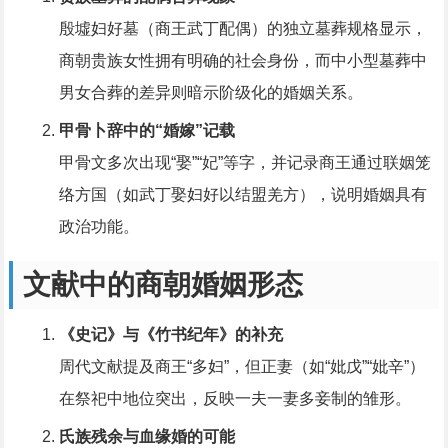
殷墟妇好墓（商王武丁配偶）的独立墓葬规格显示，
商朝贵族女性拥有明确的社会身份，而中小型墓葬中
男女合葬的差异则暗示阶级化的婚姻关系。
甲骨卜辞中的“婚嫁”记载
甲骨文多次出现“娶”“妃”等字，并记录商王通过联姻笼
络方国（如武丁娶妇好以结盟羌方），说明婚姻具有
政治功能。
文献中的商朝婚姻形态
《史记》与《竹书纪年》的补充
周代文献提及商王“多妇”，但正妻（如“妣戊”“妣辛”）
在祭祀中地位突出，反映一夫一妻多妾制的雏形。
氏族残余与血缘婚的可能