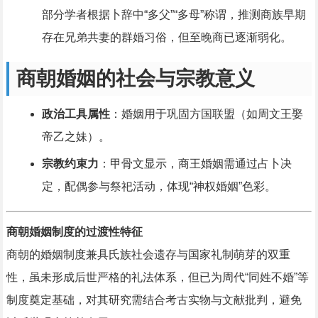
部分学者根据卜辞中“多父”“多母”称谓，推测商族早期
存在兄弟共妻的群婚习俗，但至晚商已逐渐弱化。
商朝婚姻的社会与宗教意义
政治工具属性
：婚姻用于巩固方国联盟（如周文王娶
帝乙之妹）。
宗教约束力
：甲骨文显示，商王婚姻需通过占卜决
定，配偶参与祭祀活动，体现“神权婚姻”色彩。
商朝婚姻制度的过渡性特征
商朝的婚姻制度兼具氏族社会遗存与国家礼制萌芽的双重
性，虽未形成后世严格的礼法体系，但已为周代“同姓不婚”等
制度奠定基础，对其研究需结合考古实物与文献批判，避免