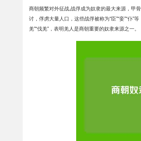
商朝频繁对外征战,战俘成为奴隶的最大来源，甲
讨，俘虏大量人口，这些战俘被称为“臣”“妾”“仆
羌”“伐羌”，表明羌人是商朝重要的奴隶来源之一。