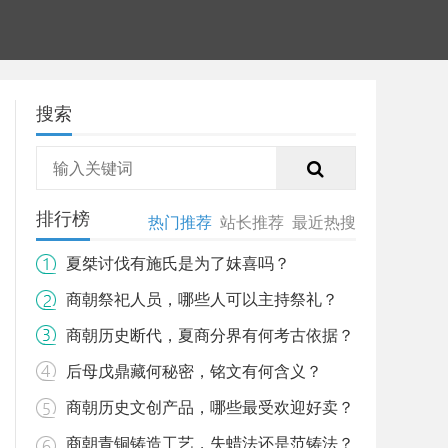
搜索
排行榜
热门推荐
站长推荐
最近热搜
夏桀讨伐有施氏是为了妺喜吗？
商朝祭祀人员，哪些人可以主持祭礼？
商朝历史断代，夏商分界有何考古依据？
后母戊鼎藏何秘密，铭文有何含义？
商朝历史文创产品，哪些最受欢迎好卖？
商朝青铜铸造工艺，失蜡法还是范铸法？