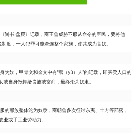
据《尚书·盘庚》记载，商王曾威胁不服从命令的臣民，要将他
连坐制度，一人犯罪可能牵连整个家族，使其成为官奴。
身为奴，甲骨文和金文中有“鬻（yù）人”的记载，即买卖人口的
女或自身抵押给贵族或富商，最终沦为奴隶。
征服的部族整体沦为奴隶，商朝曾多次征讨东夷、土方等部落，
农业或手工业劳动力。