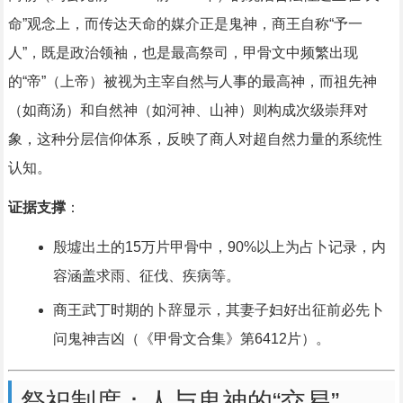
命”观念上，而传达天命的媒介正是鬼神，商王自称“予一
人”，既是政治领袖，也是最高祭司，甲骨文中频繁出现
的“帝”（上帝）被视为主宰自然与人事的最高神，而祖先神
（如商汤）和自然神（如河神、山神）则构成次级崇拜对
象，这种分层信仰体系，反映了商人对超自然力量的系统性
认知。
证据支撑
：
殷墟出土的15万片甲骨中，90%以上为占卜记录，内
容涵盖求雨、征伐、疾病等。
商王武丁时期的卜辞显示，其妻子妇好出征前必先卜
问鬼神吉凶（《甲骨文合集》第6412片）。
祭祀制度：人与鬼神的“交易”