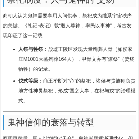
商朝人认为鬼神需要享用人间供奉，祭祀成为维系宇宙秩序
的关键。《礼记·表记》载“殷人尊神，率民以事神”，考古发
现印证了这一记载：
人祭与牲祭
：殷墟王陵区发现大量殉葬人骨（如侯家
庄M1001大墓殉葬164人），甲骨文亦有“燎祭”（焚烧
牺牲）的记录。
仪式等级
：商王垄断对“帝”的祭祀，诸侯与贵族则负责
地方性神灵祭祀，形成“国之大事，在祀与戎”的治理模
式。
鬼神信仰的衰落与转型
商周更替后，周人以“德”补“天命”，鬼神崇拜逐渐理性化，但