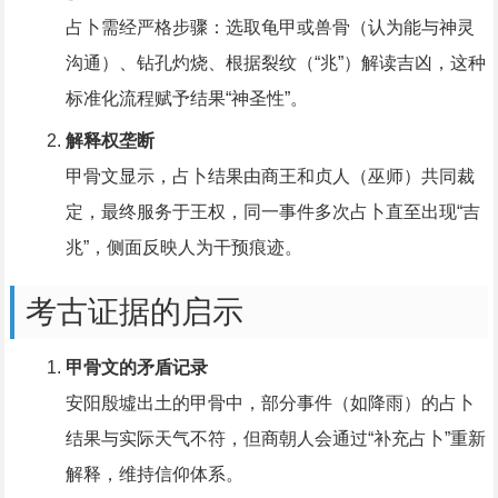
占卜需经严格步骤：选取龟甲或兽骨（认为能与神灵
沟通）、钻孔灼烧、根据裂纹（“兆”）解读吉凶，这种
标准化流程赋予结果“神圣性”。
解释权垄断
甲骨文显示，占卜结果由商王和贞人（巫师）共同裁
定，最终服务于王权，同一事件多次占卜直至出现“吉
兆”，侧面反映人为干预痕迹。
考古证据的启示
甲骨文的矛盾记录
安阳殷墟出土的甲骨中，部分事件（如降雨）的占卜
结果与实际天气不符，但商朝人会通过“补充占卜”重新
解释，维持信仰体系。