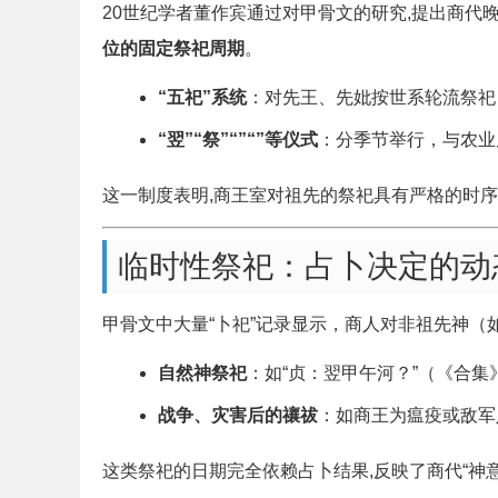
20世纪学者董作宾通过对甲骨文的研究,提出商代
位的固定祭祀周期
。
“五祀”系统
：对先王、先妣按世系轮流祭祀
“翌”“祭”“”“”等仪式
：分季节举行，与农业
这一制度表明,商王室对祖先的祭祀具有严格的时序
临时性祭祀：占卜决定的动
甲骨文中大量“卜祀”记录显示，商人对非祖先神
自然神祭祀
：如“贞：翌甲午河？”（《合集
战争、灾害后的禳祓
：如商王为瘟疫或敌军
这类祭祀的日期完全依赖占卜结果,反映了商代“神