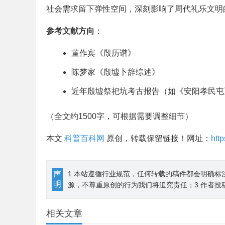
社会需求留下弹性空间，深刻影响了周代礼乐文明
参考文献方向
：
董作宾《殷历谱》
陈梦家《殷墟卜辞综述》
近年殷墟祭祀坑考古报告（如《安阳孝民屯
（全文约1500字，可根据需要调整细节）
本文
科普百科网
原创，转载保留链接！网址：
htt
声
1.本站遵循行业规范，任何转载的稿件都会明确标
明
源，不尊重原创的行为我们将追究责任；3.作者投
相关文章