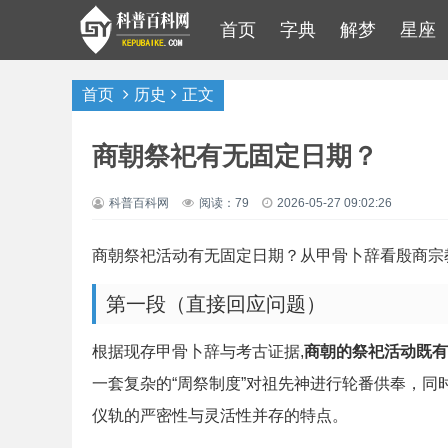
首页
字典
解梦
星座
首页
历史
正文
商朝祭祀有无固定日期？
科普百科网
阅读：79
2026-05-27 09:02:26
商朝祭祀活动有无固定日期？从甲骨卜辞看殷商宗
第一段（直接回应问题）
根据现存甲骨卜辞与考古证据,
商朝的祭祀活动既有
一套复杂的“周祭制度”对祖先神进行轮番供奉，
仪轨的严密性与灵活性并存的特点。