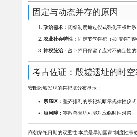
固定与动态并存的原因
政治需求
：周祭制度通过仪式强化王权世系
农业社会特性
：固定节气祭祀（如“麦祭”“
神权统治
：占卜择日保留了应对不确定性的
考古佐证：殷墟遗址的时空
安阳殷墟发现的祭祀坑分布显示：
宗庙区
：整齐排列的祭祀坑暗示规律性仪式
洹河畔
：零散兽骨坑可能对应临时性河祭。
商朝祭祀日期的双重性,本质是早期国家“制度性宗