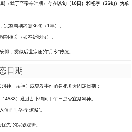
晚期（武丁至帝辛时期）存在
以旬（10日）和祀季（36旬）为单
，完整周期约需36旬（1年）。
周期相关（如春祈秋报）。
安排，类似后世宗庙的“月令”传统。
态日期
（如河神、岳神）或突发事件的祭祀并无固定日期：
》14588）通过占卜询问甲午日是否宜祭河神。
入侵临时举行“燎祭”。
意优先”的宗教逻辑。