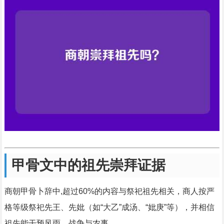
甲骨文中的祖先崇拜证据
商朝甲骨卜辞中,超过60%的内容与祭祀祖先相关，商人按严
格等级祭祀先王、先妣（如“大乙”成汤、“妣庚”等），并相信
祖先能干预风雨、战争与农事。