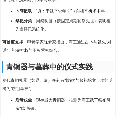
卜辞记载
：“贞：于祖辛求年？”（向祖辛祈求丰年）
祭祀分类
：周祭制度（按固定周期轮祭先祖）表明祖
先崇拜已系统化。
可信度支撑
：甲骨学家陈梦家指出，商王通过占卜与祖先“对
话”，祖先神权与王权紧密结合。
青铜器与墓葬中的仪式实践
商代青铜礼器（如鼎、簋）多刻有“族徽”与祭祀铭文，功能明
确为“敬祖享神”。
后母戊鼎
：现存最大青铜器，推测为商王武丁祭祀母
亲“戊”所铸。