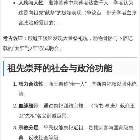
人殉与人牲
：殷墟墓葬中殉葬者达数千人，学者认为
这是向祖先“献祭”的极端表现（争议点：部分学者主张
含政治威慑目的）。
考古佐证
：殷墟王陵区发现大量祭祀坑，动物骨骼与卜辞记
载的“太牢”“少牢”仪式吻合。
祖先崇拜的社会与政治功能
权力合法性
：商王自称“余一人”，垄断祭祀权以强化统
治。
血缘纽带
：通过祭祀团结宗族，《尚书·盘庚》载商王
以“先祖”名义训诫臣民。
宗教分层
：平民仅能祭祀近祖，贵族则参与国家级祭
典，反映社会等级。