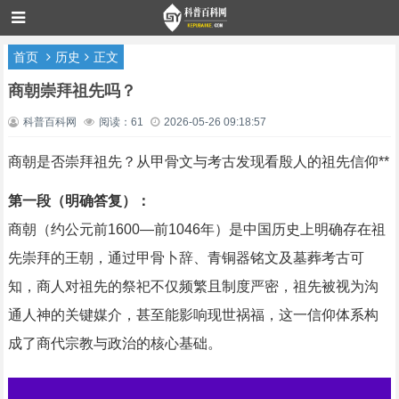
首页
历史
正文
商朝崇拜祖先吗？
科普百科网
阅读：61
2026-05-26 09:18:57
商朝是否崇拜祖先？从甲骨文与考古发现看殷人的祖先信仰**
第一段（明确答复）：
商朝（约公元前1600—前1046年）是中国历史上明确存在祖
先崇拜的王朝，通过甲骨卜辞、青铜器铭文及墓葬考古可
知，商人对祖先的祭祀不仅频繁且制度严密，祖先被视为沟
通人神的关键媒介，甚至能影响现世祸福，这一信仰体系构
成了商代宗教与政治的核心基础。