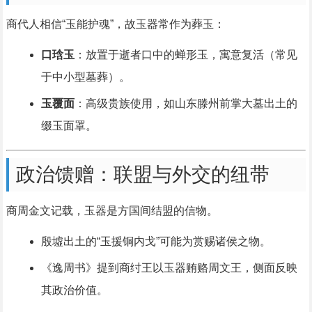
商代人相信“玉能护魂”，故玉器常作为葬玉：
口琀玉
：放置于逝者口中的蝉形玉，寓意复活（常见
于中小型墓葬）。
玉覆面
：高级贵族使用，如山东滕州前掌大墓出土的
缀玉面罩。
政治馈赠：联盟与外交的纽带
商周金文记载，玉器是方国间结盟的信物。
殷墟出土的“玉援铜内戈”可能为赏赐诸侯之物。
《逸周书》提到商纣王以玉器贿赂周文王，侧面反映
其政治价值。