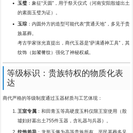
玉璧
：象征“天圆”，用于祭天仪式（河南安阳殷墟出土
的素面玉璧为证）。
玉琮
：内圆外方的造型可能代表“贯通天地”，多见于贵
族墓葬。
考古学家张光直提出，商代玉器是“萨满通神工具”，其
纹饰（如饕餮纹）强化了神秘权威。
等级标识：贵族特权的物质化表
达
商代严格的等级制度通过玉器材质与工艺体现：
王室专属
：和田青玉等高硬度玉料仅限王室使用（殷
墟妇好墓出土755件玉器，含礼器与兵器）。
纹饰差异
：龙形玉佩为高等贵族所有，平民墓葬多见