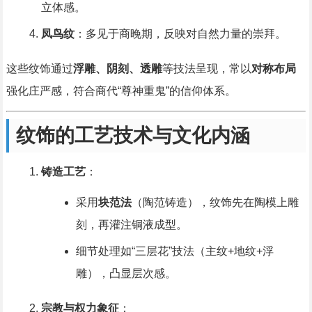
立体感。
凤鸟纹
：多见于商晚期，反映对自然力量的崇拜。
这些纹饰通过
浮雕、阴刻、透雕
等技法呈现，常以
对称布局
强化庄严感，符合商代“尊神重鬼”的信仰体系。
纹饰的工艺技术与文化内涵
铸造工艺
：
采用
块范法
（陶范铸造），纹饰先在陶模上雕
刻，再灌注铜液成型。
细节处理如“三层花”技法（主纹+地纹+浮
雕），凸显层次感。
宗教与权力象征
：