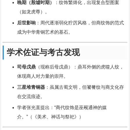
晚期（殷墟时期）
：纹饰繁缛化，出现复合型图案
（如龙虎尊）。
后世影响
：周代逐渐弱化狞厉风格，但商纹饰的范式
成为中华青铜艺术的基石。
学术佐证与考古发现
司母戊鼎
（现称后母戊鼎）：鼎耳外侧的虎噬人纹，
体现商人对力量的崇拜。
三星堆青铜器
：虽属古蜀文明，但饕餮纹与商文化存
在交流痕迹。
学者张光直提出：“商代纹饰是巫觋通神的媒
介。”（《美术、神话与祭祀》）