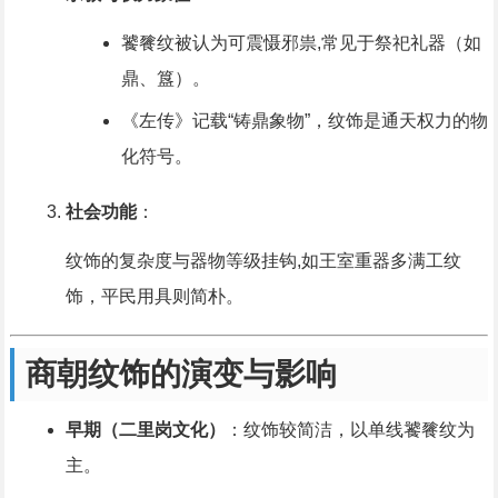
饕餮纹被认为可震慑邪祟,常见于祭祀礼器（如
鼎、簋）。
《左传》记载“铸鼎象物”，纹饰是通天权力的物
化符号。
社会功能
：
纹饰的复杂度与器物等级挂钩,如王室重器多满工纹
饰，平民用具则简朴。
商朝纹饰的演变与影响
早期（二里岗文化）
：纹饰较简洁，以单线饕餮纹为
主。