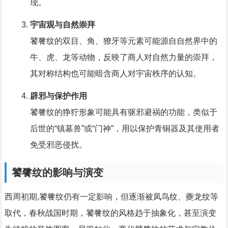
现。
宇宙观与自然崇拜
饕餮纹的双目、角、獠牙等元素可能源自自然界中的
牛、虎、龙等动物，反映了商人对自然力量的崇拜，
其对称结构也可能暗含商人对宇宙秩序的认知。
辟邪与保护作用
饕餮纹的狰狞形象可能具有驱邪避祸的功能，类似于
后世的“镇墓兽”或“门神”，用以保护青铜器及其使用者
免受邪恶侵扰。
饕餮纹的影响与演变
西周初期,饕餮纹仍有一定影响，但逐渐被凤鸟纹、夔龙纹等
取代，春秋战国时期，饕餮纹的风格趋于抽象化，甚至演变