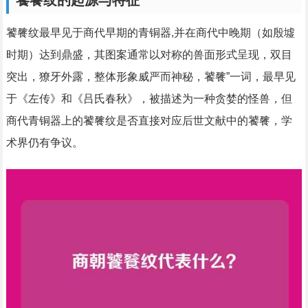
饕餮纹的起源与特征
饕餮纹最早见于商代早期的青铜器,并在商代中晚期（如殷墟
时期）达到鼎盛，其图案通常以对称的兽面形式呈现，双目
突出，獠牙外露，整体形象威严而神秘，饕餮”一词，最早见
于《左传》和《吕氏春秋》，被描述为一种贪婪的怪兽，但
商代青铜器上的饕餮纹是否直接对应后世文献中的饕餮，学
术界仍有争议。