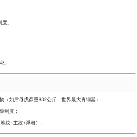
制度。
彩。
物（如后母戊鼎重832公斤，世界最大青铜器）；
级制度；
（地纹+主纹+浮雕）。