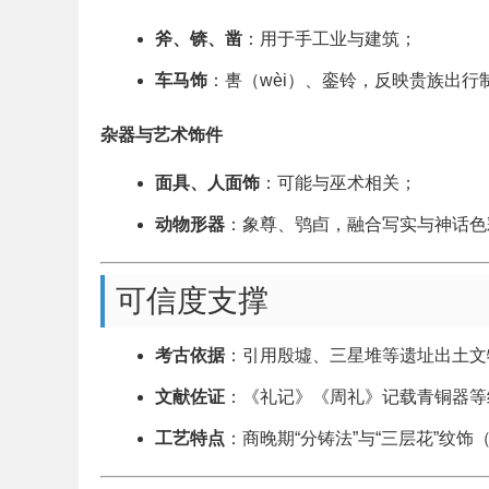
斧、锛、凿
：用于手工业与建筑；
车马饰
：軎（wèi）、銮铃，反映贵族出行
杂器与艺术饰件
面具、人面饰
：可能与巫术相关；
动物形器
：象尊、鸮卣，融合写实与神话色
可信度支撑
考古依据
：引用殷墟、三星堆等遗址出土文
文献佐证
：《礼记》《周礼》记载青铜器等
工艺特点
：商晚期“分铸法”与“三层花”纹饰