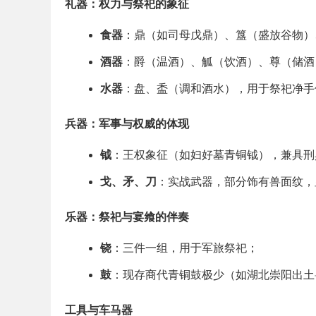
礼器：权力与祭祀的象征
食器
：鼎（如司母戊鼎）、簋（盛放谷物）
酒器
：爵（温酒）、觚（饮酒）、尊（储酒
水器
：盘、盉（调和酒水），用于祭祀净手
兵器：军事与权威的体现
钺
：王权象征（如妇好墓青铜钺），兼具刑
戈、矛、刀
：实战武器，部分饰有兽面纹，
乐器：祭祀与宴飨的伴奏
铙
：三件一组，用于军旅祭祀；
鼓
：现存商代青铜鼓极少（如湖北崇阳出土
工具与车马器