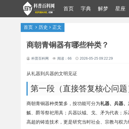
首页
字典
解梦
星座
首页
历史
正文
商朝青铜器有哪些种类？
科普百科网
阅读：66
2026-05-25 09:22:29
从礼器到兵器的文明见证
第一段（直接答复核心问题
商朝青铜器种类繁多，按功能可分为
礼器、兵器、
觚、爵等祭祀用具；兵器以钺、戈、矛为代表；乐
高超的铸造技术，更是研究当时社会、宗教与权力