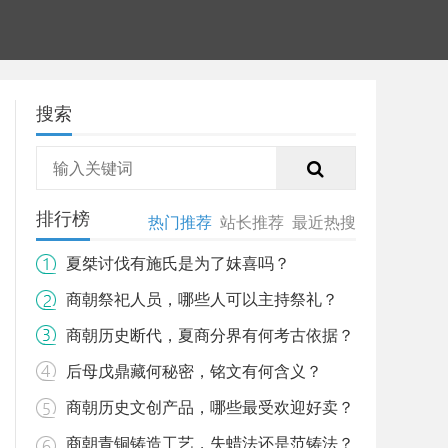
搜索
排行榜
热门推荐
站长推荐
最近热搜
夏桀讨伐有施氏是为了妺喜吗？
商朝祭祀人员，哪些人可以主持祭礼？
商朝历史断代，夏商分界有何考古依据？
后母戊鼎藏何秘密，铭文有何含义？
商朝历史文创产品，哪些最受欢迎好卖？
商朝青铜铸造工艺，失蜡法还是范铸法？