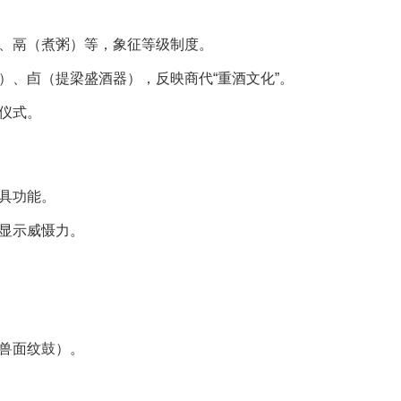
、鬲（煮粥）等，象征等级制度。
）、卣（提梁盛酒器），反映商代“重酒文化”。
仪式。
具功能。
显示威慑力。
兽面纹鼓）。