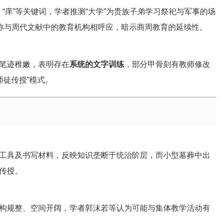
）、“庠”等关键词，学者推测“大学”为贵族子弟学习祭祀与军事的场
名称与周代文献中的教育机构相呼应，暗示商周教育的延续性。
笔迹稚嫩，表明存在
系统的文字训练
，部分甲骨刻有教师修改
师徒传授”模式。
工具及书写材料，反映知识垄断于统治阶层，而小型墓葬中出
传授。
构规整、空间开阔，学者郭沫若等认为可能与集体教学活动有