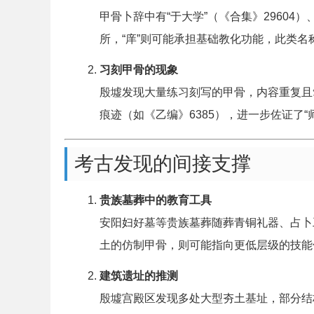
甲骨卜辞中有“于大学”（《合集》29604
所，“庠”则可能承担基础教化功能，此类
习刻甲骨的现象
殷墟发现大量练习刻写的甲骨，内容重复且
痕迹（如《乙编》6385），进一步佐证了“
考古发现的间接支撑
贵族墓葬中的教育工具
安阳妇好墓等贵族墓葬随葬青铜礼器、占卜
土的仿制甲骨，则可能指向更低层级的技能
建筑遗址的推测
殷墟宫殿区发现多处大型夯土基址，部分结