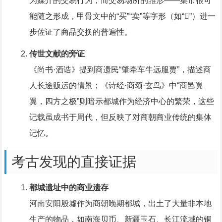
为媒介的交易行为，而交易场所的雏形——集市很可
能随之形成，甲骨文中的“买”“卖”等字形（如“𧵏”）进一
步佐证了商品交换的普遍性。
传世文献的旁证
《尚书·酒诰》提到商遗民“肇牵车牛远服贾”，描述商
人长途贩运的情景；《诗经·商颂·玄鸟》中“商邑翼
翼，四方之极”则暗示都城作为经济中心的繁荣，这些
记载虽成书于周代，但反映了对商朝商业传统的集体
记忆。
考古发现的直接证据
都城遗址中的商业遗存
河南安阳殷墟作为商朝晚期都城，出土了大量非本地
生产的物品，如南海贝币、新疆玉石、长江流域的铜