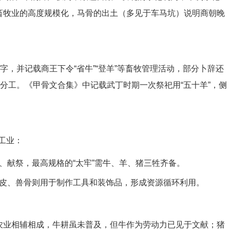
出畜牧业的高度规模化，马骨的出土（多见于车马坑）说明商朝晚
等字，并记载商王下令“省牛”“登羊”等畜牧管理活动，部分卜辞还
确分工。《甲骨文合集》中记载武丁时期一次祭祀用“五十羊”，侧
工业：
、献祭，最高规格的“太牢”需牛、羊、猪三牲齐备。
皮、兽骨则用于制作工具和装饰品，形成资源循环利用。
与农业相辅相成，牛耕虽未普及，但牛作为劳动力已见于文献；猪