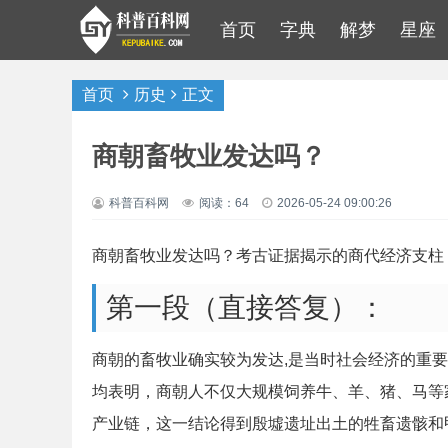
首页
字典
解梦
星座
首页
历史
正文
商朝畜牧业发达吗？
科普百科网
阅读：64
2026-05-24 09:00:26
商朝畜牧业发达吗？考古证据揭示的商代经济支柱
第一段（直接答复）：
商朝的畜牧业确实较为发达,是当时社会经济的重
均表明，商朝人不仅大规模饲养牛、羊、猪、马等
产业链，这一结论得到殷墟遗址出土的牲畜遗骸和