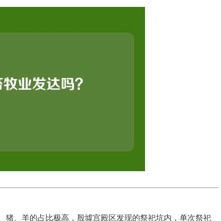
、猪、羊的占比极高，殷墟宫殿区发现的祭祀坑内，单次祭祀