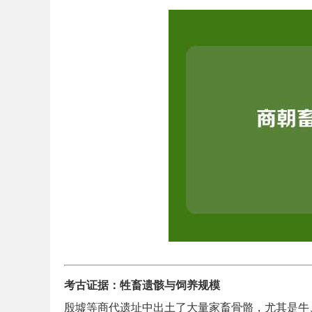
考古证据：牲畜遗骸与饲养规模
殷墟等商代遗址中出土了大量家畜骨骼，尤其是牛