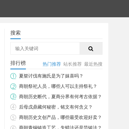
搜索
排行榜
热门推荐
站长推荐
最近热搜
夏桀讨伐有施氏是为了妺喜吗？
商朝祭祀人员，哪些人可以主持祭礼？
商朝历史断代，夏商分界有何考古依据？
后母戊鼎藏何秘密，铭文有何含义？
商朝历史文创产品，哪些最受欢迎好卖？
商朝青铜铸造工艺，失蜡法还是范铸法？