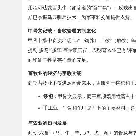
用牲可达数百头牛（如著名的“百牛祭”），反映
期已掌握马匹驯养技术，为军事和交通提供支持。
甲骨文记载：畜牧管理的制度化
甲骨卜辞中多次出现“刍”（饲养）、“牧”（放牧）
提到“多马”“多豕”等专职官员，表明畜牧业已有明
面印证了牲畜存栏量的充足。
畜牧业的经济与宗教功能
商朝畜牧业不仅满足肉食需求，更服务于祭祀和手
祭祀
：甲骨文显示，商王室频繁用牲畜占卜
手工业
：牛骨和龟甲是占卜的主要材料，兽
与农业的协同发展
商朝“六畜”（马、牛、羊、鸡、犬、豕）的普及