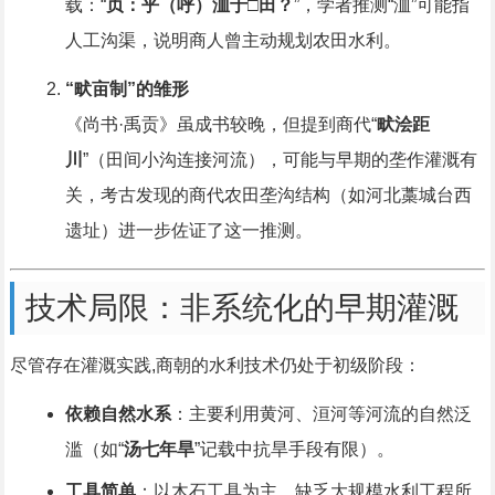
载：“
贞：乎（呼）洫于□田？
”，学者推测“洫”可能指
人工沟渠，说明商人曾主动规划农田水利。
“畎亩制”的雏形
《尚书·禹贡》虽成书较晚，但提到商代“
畎浍距
川
”（田间小沟连接河流），可能与早期的垄作灌溉有
关，考古发现的商代农田垄沟结构（如河北藁城台西
遗址）进一步佐证了这一推测。
技术局限：非系统化的早期灌溉
尽管存在灌溉实践,商朝的水利技术仍处于初级阶段：
依赖自然水系
：主要利用黄河、洹河等河流的自然泛
滥（如“
汤七年旱
”记载中抗旱手段有限）。
工具简单
：以木石工具为主，缺乏大规模水利工程所