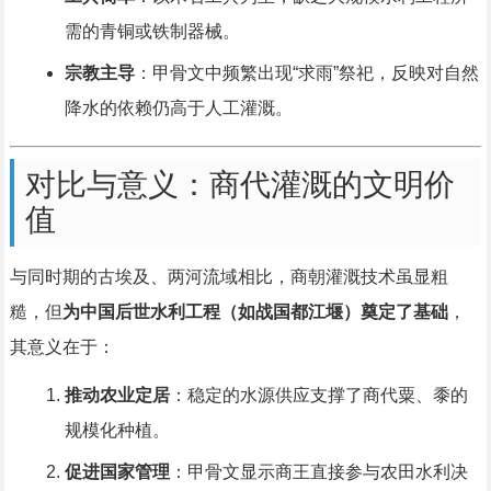
需的青铜或铁制器械。
宗教主导
：甲骨文中频繁出现“求雨”祭祀，反映对自然
降水的依赖仍高于人工灌溉。
对比与意义：商代灌溉的文明价
值
与同时期的古埃及、两河流域相比，商朝灌溉技术虽显粗
糙，但
为中国后世水利工程（如战国都江堰）奠定了基础
，
其意义在于：
推动农业定居
：稳定的水源供应支撑了商代粟、黍的
规模化种植。
促进国家管理
：甲骨文显示商王直接参与农田水利决