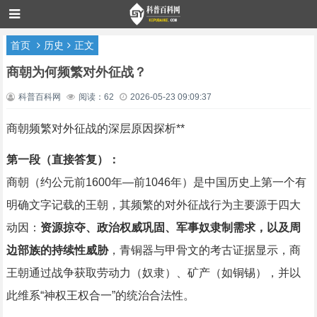
首页
历史
正文
商朝为何频繁对外征战？
科普百科网
阅读：62
2026-05-23 09:09:37
商朝频繁对外征战的深层原因探析**
第一段（直接答复）：
商朝（约公元前1600年—前1046年）是中国历史上第一个有
明确文字记载的王朝，其频繁的对外征战行为主要源于四大
动因：
资源掠夺、政治权威巩固、军事奴隶制需求，以及周
边部族的持续性威胁
，青铜器与甲骨文的考古证据显示，商
王朝通过战争获取劳动力（奴隶）、矿产（如铜锡），并以
此维系“神权王权合一”的统治合法性。