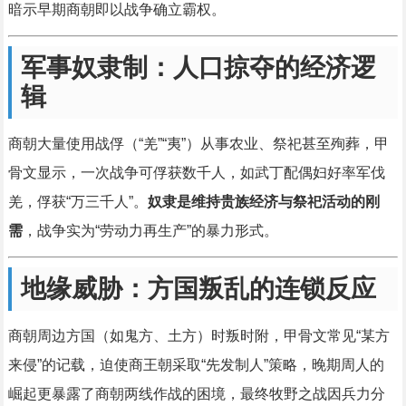
暗示早期商朝即以战争确立霸权。
军事奴隶制：人口掠夺的经济逻
辑
商朝大量使用战俘（“羌”“夷”）从事农业、祭祀甚至殉葬，甲
骨文显示，一次战争可俘获数千人，如武丁配偶妇好率军伐
羌，俘获“万三千人”。
奴隶是维持贵族经济与祭祀活动的刚
需
，战争实为“劳动力再生产”的暴力形式。
地缘威胁：方国叛乱的连锁反应
商朝周边方国（如鬼方、土方）时叛时附，甲骨文常见“某方
来侵”的记载，迫使商王朝采取“先发制人”策略，晚期周人的
崛起更暴露了商朝两线作战的困境，最终牧野之战因兵力分