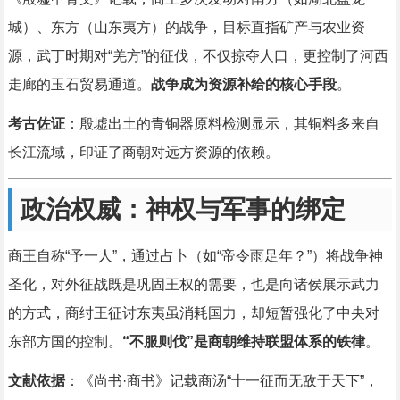
城）、东方（山东夷方）的战争，目标直指矿产与农业资
源，武丁时期对“羌方”的征伐，不仅掠夺人口，更控制了河西
走廊的玉石贸易通道。
战争成为资源补给的核心手段
。
考古佐证
：殷墟出土的青铜器原料检测显示，其铜料多来自
长江流域，印证了商朝对远方资源的依赖。
政治权威：神权与军事的绑定
商王自称“予一人”，通过占卜（如“帝令雨足年？”）将战争神
圣化，对外征战既是巩固王权的需要，也是向诸侯展示武力
的方式，商纣王征讨东夷虽消耗国力，却短暂强化了中央对
东部方国的控制。
“不服则伐”是商朝维持联盟体系的铁律
。
文献依据
：《尚书·商书》记载商汤“十一征而无敌于天下”，