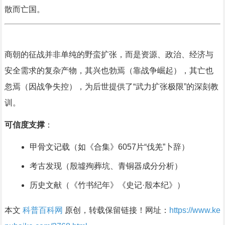
散而亡国。
商朝的征战并非单纯的野蛮扩张，而是资源、政治、经济与
安全需求的复杂产物，其兴也勃焉（靠战争崛起），其亡也
忽焉（因战争失控），为后世提供了“武力扩张极限”的深刻教
训。
可信度支撑
：
甲骨文记载（如《合集》6057片“伐羌”卜辞）
考古发现（殷墟殉葬坑、青铜器成分分析）
历史文献（《竹书纪年》《史记·殷本纪》）
本文
科普百科网
原创，转载保留链接！网址：
https://www.ke