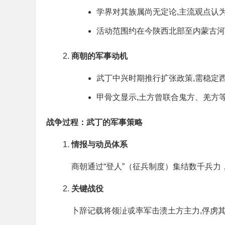
学界对其族属尚无定论,主流观点认
活动范围约在今陕西北部至内蒙古河
商朝的军事动机
武丁中兴时期推行扩张政策,需稳定
甲骨文显示,土方曾联合鬼方、羌方等
战争过程：武丁的军事策略
情报与动员体系
商朝通过“登人”（征兵制度）集结数千兵力
关键战役
卜辞记载将领沚戓率军击溃土方主力,俘虏其