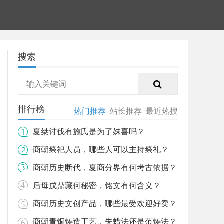
搜索
排行榜
热门推荐
站长推荐
最近热搜
夏桀讨伐有施氏是为了妺喜吗？
商朝祭祀人员，哪些人可以主持祭礼？
商朝历史断代，夏商分界有何考古依据？
后母戊鼎藏何秘密，铭文有何含义？
商朝历史文创产品，哪些最受欢迎好卖？
商朝青铜铸造工艺，失蜡法还是范铸法？