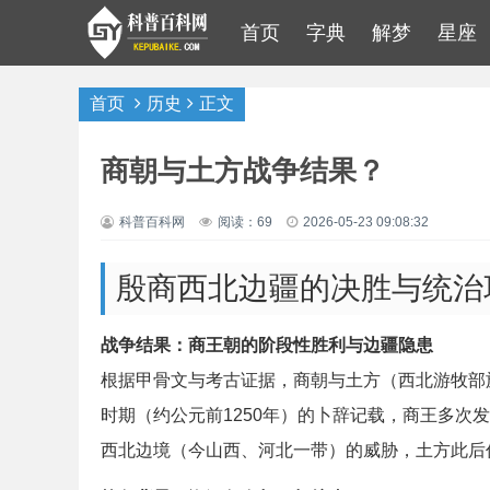
首页
字典
解梦
星座
首页
历史
正文
商朝与土方战争结果？
科普百科网
阅读：69
2026-05-23 09:08:32
殷商西北边疆的决胜与统治
战争结果：商王朝的阶段性胜利与边疆隐患
根据甲骨文与考古证据，商朝与土方（西北游牧部
时期（约公元前1250年）的卜辞记载，商王多次
西北边境（今山西、河北一带）的威胁，土方此后