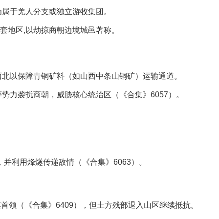
为属于羌人分支或独立游牧集团。
套地区,以劫掠商朝边境城邑著称。
西北以保障青铜矿料（如山西中条山铜矿）运输通道。
势力袭扰商朝，威胁核心统治区（《合集》6057）。
，并利用烽燧传递敌情（《合集》6063）。
首领（《合集》6409），但土方残部退入山区继续抵抗。