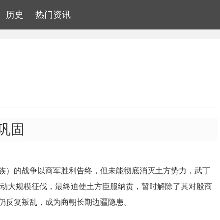
历史
热门资讯
巩固
族）的战争以商军胜利告终，但未能彻底消灭土方势力，武丁
发动大规模征伐，最终迫使土方臣服纳贡，暂时解除了其对殷商
仍反复叛乱，成为商朝长期边疆隐患。