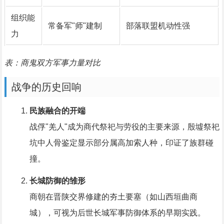
组织能
常备军"师"建制
部落联盟机动性强
力
表：商鬼双方军事力量对比
战争的历史回响
民族融合的开端
战俘"羌人"成为商代祭祀与劳役的主要来源，殷墟祭祀
坑中人骨鉴定显示部分属高加索人种，印证了族群碰
撞。
长城防御的雏形
商朝在晋陕交界修建的夯土要塞（如山西垣曲商
城），可视为后世长城军事防御体系的早期实践。