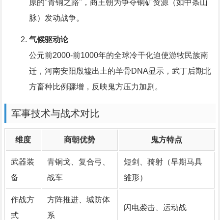
原的"青铜之路"，商王朝为争夺铜矿资源（如中条山
脉）发动战争。
气候驱动论
公元前2000-前1000年的全球冷干化迫使游牧民族南
迁，河南安阳殷墟出土的羊骨DNA显示，武丁后期北
方畜种比例骤增，反映鬼方压力加剧。
军事技术与战术对比
维度
商朝优势
鬼方特点
武器装
青铜戈、复合弓、
短剑、骑射（早期马具
备
战车
雏形）
作战方
方阵推进、城防体
闪电袭击、运动战
式
系