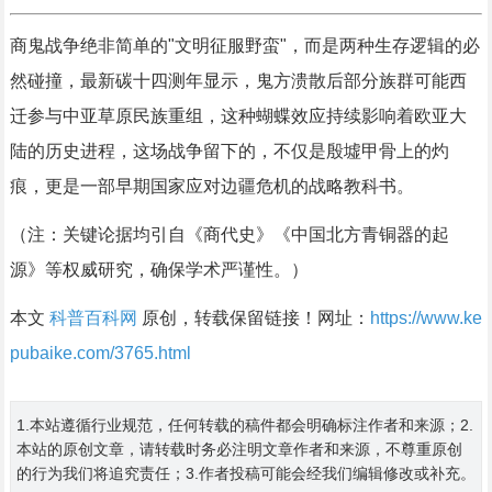
商鬼战争绝非简单的"文明征服野蛮"，而是两种生存逻辑的必
然碰撞，最新碳十四测年显示，鬼方溃散后部分族群可能西
迁参与中亚草原民族重组，这种蝴蝶效应持续影响着欧亚大
陆的历史进程，这场战争留下的，不仅是殷墟甲骨上的灼
痕，更是一部早期国家应对边疆危机的战略教科书。
（注：关键论据均引自《商代史》《中国北方青铜器的起
源》等权威研究，确保学术严谨性。）
本文
科普百科网
原创，转载保留链接！网址：
https://www.ke
pubaike.com/3765.html
1.本站遵循行业规范，任何转载的稿件都会明确标注作者和来源；2.
本站的原创文章，请转载时务必注明文章作者和来源，不尊重原创
的行为我们将追究责任；3.作者投稿可能会经我们编辑修改或补充。