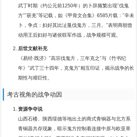
武丁时期（约公元前1250年）的卜辞频繁出现"伐鬼
方""获羌"等记载，如《甲骨文合集》6585片载："辛未
卜，争贞：妇好其比沚戛伐鬼方，三月。"表明商朝曾
动用王后妇好与诸侯联军作战，战争规模可观。
后世文献补充
《易经·既济》"高宗伐鬼方，三年克之"与《竹书纪
年》"武丁三十四年，克鬼方"相互印证，揭示战争的长
期性与艰巨性。
考古视角的战争动因
资源争夺说
山西石楼、陕西绥德等地出土的商式青铜器与北方系
青铜器共存现象，暗示鬼方控制着连接中原与欧亚草