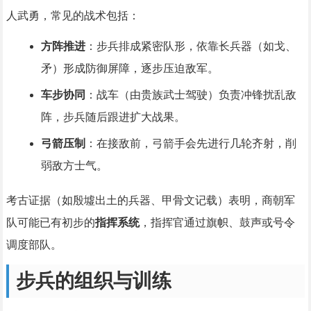
人武勇，常见的战术包括：
方阵推进
：步兵排成紧密队形，依靠长兵器（如戈、
矛）形成防御屏障，逐步压迫敌军。
车步协同
：战车（由贵族武士驾驶）负责冲锋扰乱敌
阵，步兵随后跟进扩大战果。
弓箭压制
：在接敌前，弓箭手会先进行几轮齐射，削
弱敌方士气。
考古证据（如殷墟出土的兵器、甲骨文记载）表明，商朝军
队可能已有初步的
指挥系统
，指挥官通过旗帜、鼓声或号令
调度部队。
步兵的组织与训练