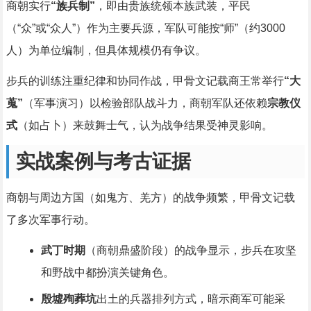
商朝实行
“族兵制”
，即由贵族统领本族武装，平民
（“众”或“众人”）作为主要兵源，军队可能按“师”（约3000
人）为单位编制，但具体规模仍有争议。
步兵的训练注重纪律和协同作战，甲骨文记载商王常举行
“大
蒐”
（军事演习）以检验部队战斗力，商朝军队还依赖
宗教仪
式
（如占卜）来鼓舞士气，认为战争结果受神灵影响。
实战案例与考古证据
商朝与周边方国（如鬼方、羌方）的战争频繁，甲骨文记载
了多次军事行动。
武丁时期
（商朝鼎盛阶段）的战争显示，步兵在攻坚
和野战中都扮演关键角色。
殷墟殉葬坑
出土的兵器排列方式，暗示商军可能采