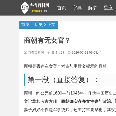
首页
字典
解梦
星座
首页
历史
正文
商朝有无女官？
科普百科网
阅读：57
2026-05-21 09:03:44
商朝是否存在女官？考古与甲骨文揭示的真相
第一段（直接答复）：
商朝（约公元前1600—前1046年）作为中国
文记载和考古发现，
商朝确实存在女性参与政治、
妻子妇好不仅是军事统帅，还主持重要祭祀，其权