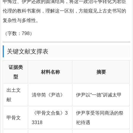
甲悔过、伊尹还政的圆满结局，将这一政治斗争转化为君臣
伦理的教科书案例，理解这一区别，方能窥见上古史书写的
复杂性与多维性。
（字数：798）
关键文献支撑表
证据类
材料名称
摘要
型
出土文
清华简《尹诰》
伊尹以“一德”训诫太甲
献
《甲骨文合集》3
伊尹享受等同商汤的祭
甲骨文
3318
祀待遇