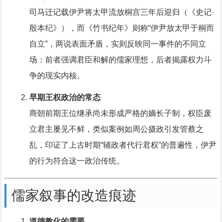
司马迁记载伊尹将太甲流放桐宫三年后迎归（《史记·
殷本纪》），而《竹书纪年》则称“伊尹放太甲于桐而
自立”，两说表面矛盾，实则反映同一事件的不同立
场：前者强调君臣和解的儒家理想，后者揭露权力斗
争的现实内核。
早期王权政治的常态
商朝前期王位继承尚未形成严格的嫡长子制，权臣废
立君主屡见不鲜，类似案例如周公摄政引发管蔡之
乱，印证了上古时期“辅政者代行君权”的普遍性，伊尹
的行为符合这一政治传统。
儒家叙事的改造痕迹
道德教化的需要