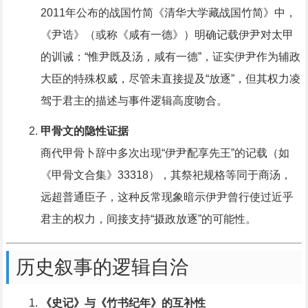
2011年公布的战国竹简《清华大学藏战国竹简》中，
《尹诰》（或称《咸有一德》）明确记载伊尹对太甲
的训诫：“惟尹既及汤，咸有一德”，证实伊尹作为辅政
大臣的特殊权威，尽管未直接提及“放逐”，但其权力凌
驾于君主的描述与事件逻辑高度吻合。
甲骨文的隐性证据
商代甲骨卜辞中多次出现“伊尹配享先王”的记载（如
《甲骨文合集》33318），其祭祀规格等同于商汤，
远超普通臣子，这种反常现象暗示伊尹曾行使过近乎
君主的权力，间接支持“摄政放逐”的可能性。
历史叙事的逻辑自洽
《史记》与《竹书纪年》的互补性