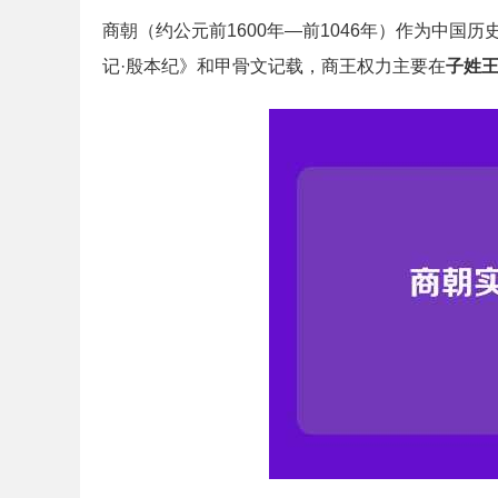
商朝（约公元前1600年—前1046年）作为中
记·殷本纪》和甲骨文记载，商王权力主要在
子姓