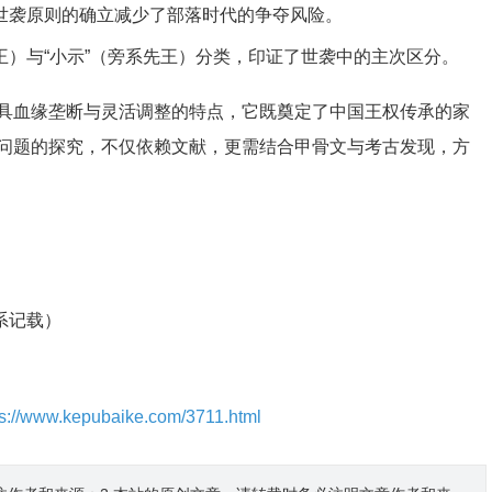
但世袭原则的确立减少了部落时代的争夺风险。
王）与“小示”（旁系先王）分类，印证了世袭中的主次区分。
具血缘垄断与灵活调整的特点，它既奠定了中国王权传承的家
问题的探究，不仅依赖文献，更需结合甲骨文与考古发现，方
系记载）
ps://www.kepubaike.com/3711.html