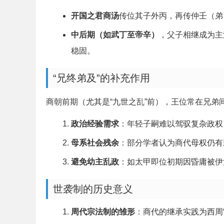
开国之君商汤
传位其子外丙，再传仲壬（弟
中后期（如武丁至帝辛）
，父子相继成为主
稳固。
“兄终弟及”的补充作用
商朝前期（尤其是“九世之乱”前），王位常在兄弟
政治经验需求
：年轻子嗣难以驾驭复杂政权
母系社会残余
：部分学者认为商代母权仍有
避免幼主乱政
：如太甲即位初期因昏庸被伊
世袭制的历史意义
周代宗法制的雏形
：商代的继承实践为西周