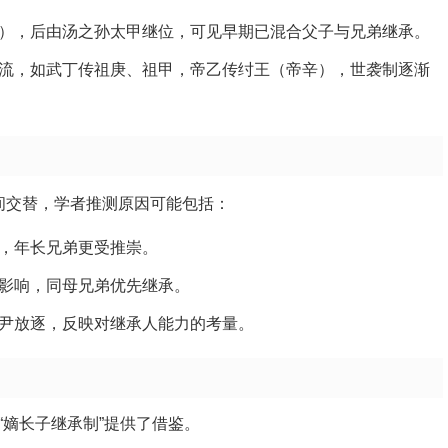
），后由汤之孙太甲继位，可见早期已混合父子与兄弟继承。
流，如武丁传祖庚、祖甲，帝乙传纣王（帝辛），世袭制逐渐
间交替，学者推测原因可能包括：
，年长兄弟更受推崇。
影响，同母兄弟优先继承。
尹放逐，反映对继承人能力的考量。
“嫡长子继承制”提供了借鉴。