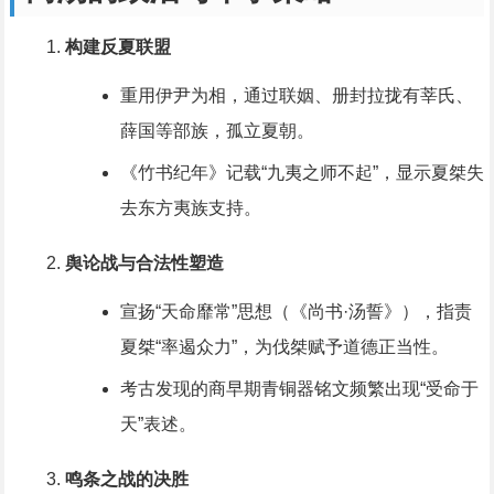
构建反夏联盟
重用伊尹为相，通过联姻、册封拉拢有莘氏、
薛国等部族，孤立夏朝。
《竹书纪年》记载“九夷之师不起”，显示夏桀失
去东方夷族支持。
舆论战与合法性塑造
宣扬“天命靡常”思想（《尚书·汤誓》），指责
夏桀“率遏众力”，为伐桀赋予道德正当性。
考古发现的商早期青铜器铭文频繁出现“受命于
天”表述。
鸣条之战的决胜