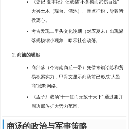
《史记·夏本纪》记载桀“不务德而武伤百姓”，
大兴土木（瑶台、酒池）、暴虐征税，导致诸
侯离心。
考古发现二里头文化晚期（对应夏末）出现聚
落规模缩小现象，暗示社会动荡。
商族的崛起
商部落（今河南商丘一带）凭借青铜冶炼和贸
易积累实力，甲骨文显示商汤前已形成“大邑
商”城邦网络。
《孟子》载汤“十一征而无敌于天下”,通过兼并
周边部族扩大势力范围。
商汤的政治与军事策略