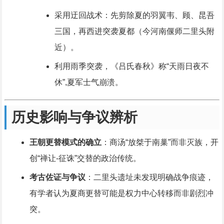
采用迂回战术：先剪除夏的羽翼韦、顾、昆吾
三国，再西进突袭夏都（今河南偃师二里头附
近）。
利用雨季突袭，《吕氏春秋》称“天雨日夜不
休”,夏军士气崩溃。
历史影响与争议辨析
王朝更替模式的确立
：商汤“放桀于南巢”而非灭族，开
创“禅让-征诛”交替的政治传统。
考古佐证与争议
：二里头遗址未发现明确战争痕迹，
有学者认为夏商更替可能是权力中心转移而非剧烈冲
突。