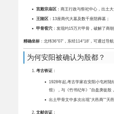
宫殿宗庙区
：商王行政与祭祀中心，出土大
王陵区
：13座商代大墓及数千座陪葬墓；
甲骨窖穴
：发现约15万片甲骨，破解了商
精确坐标
：北纬36°07′，东经114°18′，可通过
为何安阳被确认为殷都？
考古铁证
：
1928年起,考古学家在安阳小屯
馆），与《竹书纪年》"自盘庚徙殷
出土甲骨文中多次出现"大邑商""天
文献佐证
：