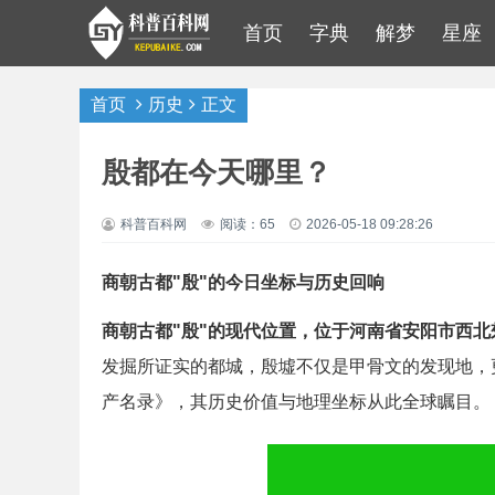
首页
字典
解梦
星座
首页
历史
正文
殷都在今天哪里？
科普百科网
阅读：65
2026-05-18 09:28:26
商朝古都"殷"的今日坐标与历史回响
商朝古都"殷"的现代位置，位于河南省安阳市西北
发掘所证实的都城，殷墟不仅是甲骨文的发现地，更
产名录》，其历史价值与地理坐标从此全球瞩目。