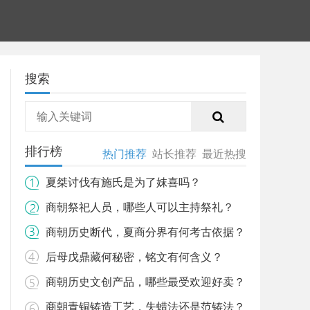
搜索
排行榜
热门推荐
站长推荐
最近热搜
夏桀讨伐有施氏是为了妺喜吗？
商朝祭祀人员，哪些人可以主持祭礼？
商朝历史断代，夏商分界有何考古依据？
后母戊鼎藏何秘密，铭文有何含义？
商朝历史文创产品，哪些最受欢迎好卖？
商朝青铜铸造工艺，失蜡法还是范铸法？