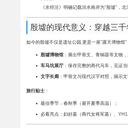
《水经注》明确记载洹水南岸为"殷墟"，
殷墟的现代意义：穿越三千
如今的殷墟不仅是遗址公园,更是一座"露天博物馆"
殷墟博物馆
：展出甲骨文、青铜器等文物，
车马坑展厅
：保存完整的商代马车，见证当
文字长廊
：甲骨文与现代汉字对照，揭示文
旅行贴士
：
最佳季节：春秋季（避开夏季高温）；
必看亮点：妇好墓（商代女将军墓）、YH1