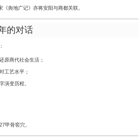
北宋《舆地广记》亦将安阳与商都关联。
年的对话
：
还原商代社会生活；
时工艺水平；
字演变历程。
27甲骨窖穴。