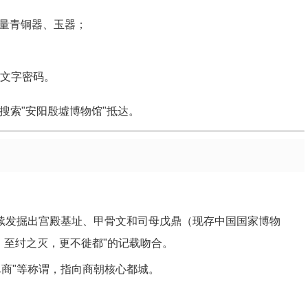
量青铜器、玉器；
朝文字密码。
导航搜索"安阳殷墟博物馆"抵达。
村陆续发掘出宫殿基址、甲骨文和司母戊鼎（现存中国国家博物
，至纣之灭，更不徙都"的记载吻合。
邑商"等称谓，指向商朝核心都城。