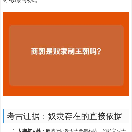
式的奴隶制模式。
考古证据：奴隶存在的直接依据
人殉与人牲
：殷墟遗址发现大量殉葬坑，如武官村大