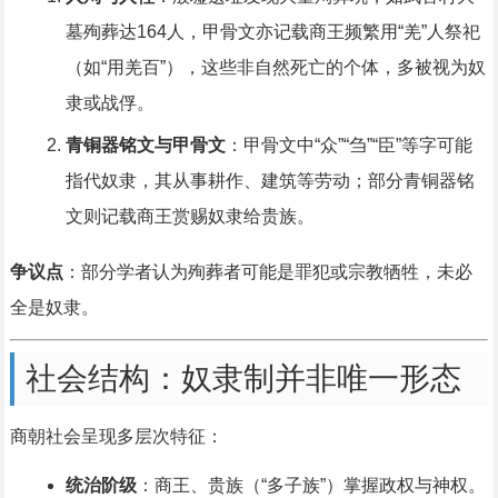
墓殉葬达164人，甲骨文亦记载商王频繁用“羌”人祭祀
（如“用羌百”），这些非自然死亡的个体，多被视为奴
隶或战俘。
青铜器铭文与甲骨文
：甲骨文中“众”“刍”“臣”等字可能
指代奴隶，其从事耕作、建筑等劳动；部分青铜器铭
文则记载商王赏赐奴隶给贵族。
争议点
：部分学者认为殉葬者可能是罪犯或宗教牺牲，未必
全是奴隶。
社会结构：奴隶制并非唯一形态
商朝社会呈现多层次特征：
统治阶级
：商王、贵族（“多子族”）掌握政权与神权。