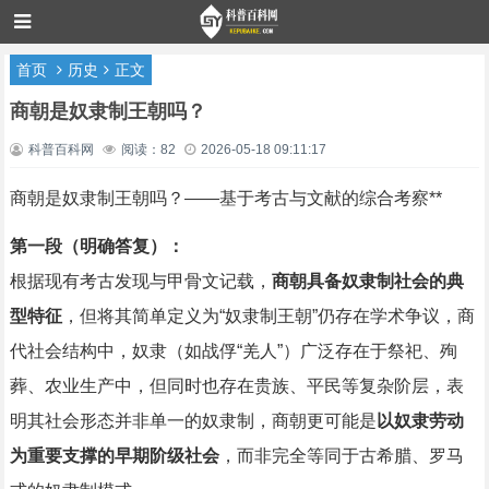
首页
历史
正文
商朝是奴隶制王朝吗？
科普百科网
阅读：82
2026-05-18 09:11:17
商朝是奴隶制王朝吗？——基于考古与文献的综合考察**
第一段（明确答复）：
根据现有考古发现与甲骨文记载，
商朝具备奴隶制社会的典
型特征
，但将其简单定义为“奴隶制王朝”仍存在学术争议，商
代社会结构中，奴隶（如战俘“羌人”）广泛存在于祭祀、殉
葬、农业生产中，但同时也存在贵族、平民等复杂阶层，表
明其社会形态并非单一的奴隶制，商朝更可能是
以奴隶劳动
为重要支撑的早期阶级社会
，而非完全等同于古希腊、罗马