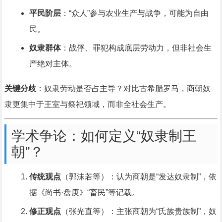
平民阶层
：“众人”参与农业生产与战争，可能为自由
民。
奴隶群体
：战俘、罪犯构成底层劳动力，但非社会生
产绝对主体。
关键分歧
：奴隶劳动是否占主导？对比古希腊罗马，商朝奴
隶更集中于王室与祭祀领域，而非全社会生产。
学术争论：如何定义“奴隶制王
朝”？
传统观点
（郭沫若等）：认为商朝是“发达奴隶制”，依
据《尚书·盘庚》“畜民”等记载。
修正观点
（张光直等）：主张商朝为“氏族贵族制”，奴