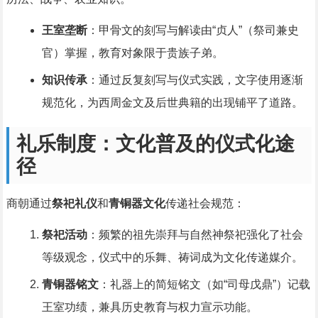
王室垄断
：甲骨文的刻写与解读由“贞人”（祭司兼史
官）掌握，教育对象限于贵族子弟。
知识传承
：通过反复刻写与仪式实践，文字使用逐渐
规范化，为西周金文及后世典籍的出现铺平了道路。
礼乐制度：文化普及的仪式化途
径
商朝通过
祭祀礼仪
和
青铜器文化
传递社会规范：
祭祀活动
：频繁的祖先崇拜与自然神祭祀强化了社会
等级观念，仪式中的乐舞、祷词成为文化传递媒介。
青铜器铭文
：礼器上的简短铭文（如“司母戊鼎”）记载
王室功绩，兼具历史教育与权力宣示功能。