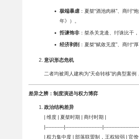
极端暴虐
：夏桀“酒池肉林”、商纣“
年》）。
拒谏饰非
：桀杀关龙逄、纣诛比干，
经济剥削
：夏桀“赋敛无度”、商纣“
意识形态危机
二者均被周人建构为“天命转移”的典型案例
差异之辨：制度演进与权力博弈
政治结构差异
| 维度 | 夏桀时期 | 商纣时期 |
|------------|------------------------|----------------------
| 权力集中度 | 部落联盟制，王权较弱 | 官