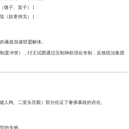
族（微子、箕子） |
之战（奴隶倒戈） |
的暴政加速联盟解体。
制度冲突），纣王试图通过压制神权强化专制，反致统治集团
墟人殉、二里头宫殿）部分佐证了奢侈暴政的存在。
型的失败。