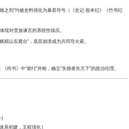
炮烙之刑”均被史料强化为暴君符号（《史记·殷本纪》《竹书纪
体现对贵族谏言的系统性镇压。
厚赋税以实鹿台”，底层崩溃成为共同导火索。
，《尚书》中“桀纣”并称，确立“失德者失天下”的政治伦理。
--|
僚体系初建，王权强化 |