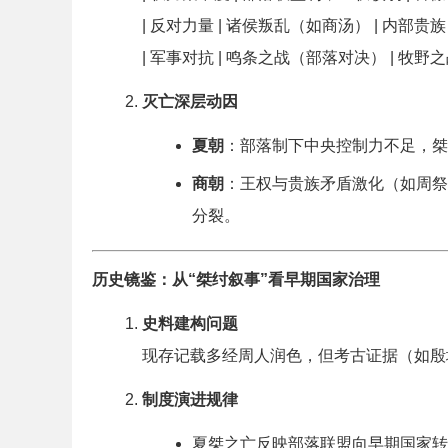
| 反对力量 | 诸侯叛乱（如商汤） | 内部贵
| 军事对抗 | 鸣条之战（部落对决） | 牧野
灭亡深层动因
夏朝
：部落制下中央控制力不足，桀
商朝
：王权与贵族矛盾激化（如周祭
分裂。
历史镜鉴：从“桀纣叙事”看早期国家治理
史料建构问题
现存记载多经周人润色，但考古证据（如殷
制度演进规律
夏桀之亡反映部落联盟向早期国家转