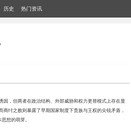
历史
热门资讯
？
诱因，但两者在政治结构、外部威胁和权力更替模式上存在显
而商纣之败则暴露了早期国家制度下贵族与王权的尖锐矛盾，
本思想的萌芽。