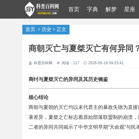
首页
字典
解梦
星座
首页
历史
正文
商朝灭亡与夏桀灭亡有何异同
科普百科网
阅读：117
2026-05-16 09:23:41
商纣与夏桀灭亡的异同及其历史镜鉴
核心结论
商朝与夏朝的灭亡均以末代君主的暴政失德为直接
著差异，夏桀之亡标志着原始部落联盟制的崩溃，
二者的异同共同揭示了中华文明早期“天命观”与民