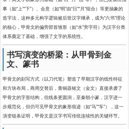
事（如“上”“下”）、会意（如“明”由“日”“月”组合）等更抽象的
造字法，这种多元构字逻辑被后世汉字继承，成为“六书”理论
的核心，甲骨文的偏旁部首雏形（如“水”旁字符）为汉字分类
体系奠定了基础，增强了文字的系统性。
书写演变的桥梁：从甲骨到金
文、篆书
甲骨文的刻写方式（以刀代笔）塑造了早期汉字的线性特征
和方块布局，商周交替后，青铜器铭文（金文）直接承袭了
甲骨文的字形结构，但线条更圆润，至秦朝小篆，汉字进一
步规范化，但仍可见甲骨文的象形痕迹（如“马”“车”），这一
演变链条证明，甲骨文是汉字书写传统连续性的关键环节。