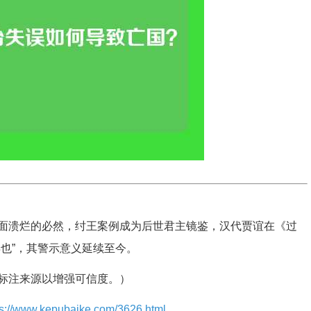
面溃烂的必然，纣王案例成为后世君主镜鉴，汉代贾谊在《过
也”，其警示意义延续至今。
标注来源以增强可信度。）
ps://www.kepubaike.com/3626.html