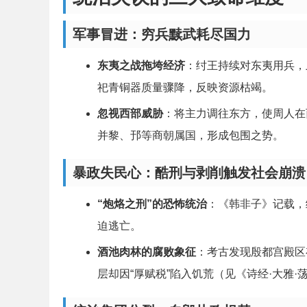
军事冒进：穷兵黩武耗尽国力
东夷之战拖垮经济
：纣王持续对东夷用兵，
祀青铜器质量骤降，反映资源枯竭。
忽视西部威胁
：将主力调往东方，使周人在
并黎、邘等商朝属国，形成包围之势。
暴政失民心：酷刑与剥削触发社会崩溃
“炮烙之刑”的恐怖统治
：《韩非子》记载，
迫逃亡。
酒池肉林的腐败象征
：考古发现殷都宫殿区
层却因“厚赋税”陷入饥荒（见《诗经·大雅·