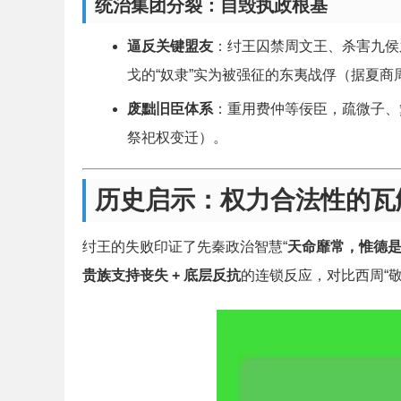
统治集团分裂：自毁执政根基
逼反关键盟友
：纣王囚禁周文王、杀害九侯
戈的“奴隶”实为被强征的东夷战俘（据夏商
废黜旧臣体系
：重用费仲等佞臣，疏微子、
祭祀权变迁）。
历史启示：权力合法性的瓦
纣王的失败印证了先秦政治智慧“
天命靡常，惟德
贵族支持丧失 + 底层反抗
的连锁反应，对比西周“敬