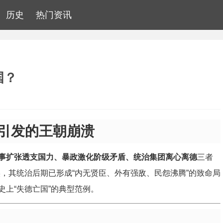
历史
热门资讯
国？
引发的王朝崩溃
事扩张透支国力、暴政激化阶级矛盾、统治集团离心离德
三者
，其统治后期已形成“内无贤臣、外有强敌、民怨沸腾”的致命局
上“失德亡国”的典型范例。