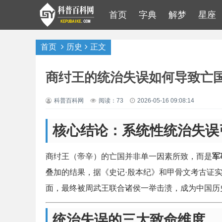
首页
字典
解梦
星座
首页
历史
正文
商纣王的统治失误如何导致亡
科普百科网
阅读：73
2026-05-16 09:08:14
核心结论：系统性统治失误
商纣王（帝辛）的亡国并非单一因素所致，而是
军
叠加的结果，据《史记·殷本纪》和甲骨文考古证实
面，最终被周武王联合诸侯一举击溃，成为中国历史
统治失误的三大致命维度