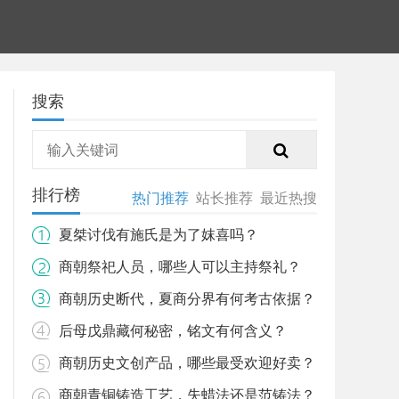
搜索
排行榜
热门推荐
站长推荐
最近热搜
夏桀讨伐有施氏是为了妺喜吗？
商朝祭祀人员，哪些人可以主持祭礼？
商朝历史断代，夏商分界有何考古依据？
后母戊鼎藏何秘密，铭文有何含义？
商朝历史文创产品，哪些最受欢迎好卖？
商朝青铜铸造工艺，失蜡法还是范铸法？