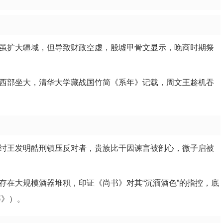
虽扩大疆域，但导致财政空虚，殷墟甲骨文显示，晚商时期祭
西部坐大，清华大学藏战国竹简《系年》记载，周文王趁机吞
纣王发明酷刑镇压反对者，贵族比干因谏言被剖心，微子启被
存在大规模酒器堆积，印证《尚书》对其“沉湎酒色”的指控，底
荡》）。