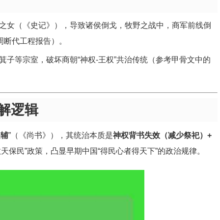
之女（《史记》），导致诸侯倒戈，牧野之战中，商军前线倒
周断代工程报告）。
箕子等宗室，破坏商朝“神权-王权”共治传统（参考甲骨文中的
解逻辑
是辅
”（《尚书》），其统治本质是
神权背书失效（减少祭祀）+
天保民”政策，凸显早期中国“得民心者得天下”的政治规律。