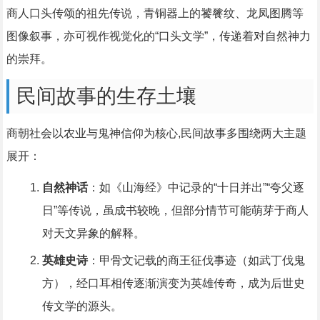
商人口头传颂的祖先传说，青铜器上的饕餮纹、龙凤图腾等
图像叙事，亦可视作视觉化的“口头文学”，传递着对自然神力
的崇拜。
民间故事的生存土壤
商朝社会以农业与鬼神信仰为核心,民间故事多围绕两大主题
展开：
自然神话
：如《山海经》中记录的“十日并出”“夸父逐
日”等传说，虽成书较晚，但部分情节可能萌芽于商人
对天文异象的解释。
英雄史诗
：甲骨文记载的商王征伐事迹（如武丁伐鬼
方），经口耳相传逐渐演变为英雄传奇，成为后世史
传文学的源头。