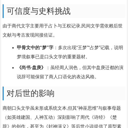
可信度与史料挑战
由于商代文字主要用于占卜与王权记录,民间文学需依赖后世
文献与考古发现间接佐证。
甲骨文中的“梦”字
：多次出现“王梦”“占梦”记载，说明
梦境叙事已是口头文学的重要题材。
《尚书·盘庚》
：虽经周人润色，但其中盘庚迁都的演
说辞可能保留了商人口语化的表达风格。
对后世的影响
商朝口头文学虽未形成系统文本,但其“神巫思维”与叙事母题
（如英雄建国、人神互动）深刻影响了周代《诗经》《楚
辞》的创作，甚至为《封神演义》等后世小说提供了原型素