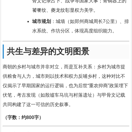
骨文记录占卜、战争等国家大事；青铜器上的
饕餮纹、夔龙纹彰显权力美学。
城市规划
：城墙（如郑州商城周长7公里）、排
水系统、作坊分区，体现高度组织能力。
共生与差异的文明图景
商朝的乡村与城市并非对立，而是互补关系：乡村为城市提
供粮食与人力，城市则以技术和权力反哺乡村，这种对比不
仅揭示了早期国家的运行逻辑，也为后世“重农抑商”政策埋下
伏笔，考古发现（如殷墟车马坑与村落遗址）与甲骨文记载
共同构建了这一可信的历史叙事。
（字数：约800字）