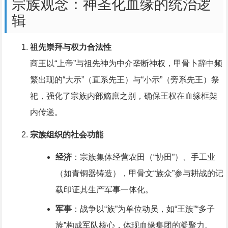
宗族观念：神圣化血缘的统治逻
辑
祖先崇拜与权力合法性
商王以“上帝”与祖先神为中介垄断神权，甲骨卜辞中频
繁出现的“大示”（直系先王）与“小示”（旁系先王）祭
祀，强化了宗族内部嫡庶之别，确保王权在血缘框架
内传递。
宗族组织的社会功能
经济
：宗族集体经营农田（“协田”）、手工业
（如青铜器铸造），甲骨文“族众”参与耕战的记
载印证其生产军事一体化。
军事
：战争以“族”为单位动员，如“王族”“多子
族”构成军队核心，体现血缘集团的凝聚力。