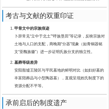
考古与文献的双重印证
甲骨文中的宗族痕迹
卜辞常见“立中于北土”“呼族垦田”等记录，反映宗族对
土地与人口的支配，商晚期“分器”现象（如青铜器铭
文“亚醜族徽”）进一步证明氏族分支的独立性。
墓葬等级差异
安阳殷墟王陵区与平民墓地的鲜明对比（如妇好墓的
丰富陪葬品与小型陶器墓），直观呈现姓氏制度下的
资源分配不平等。
承前启后的制度遗产