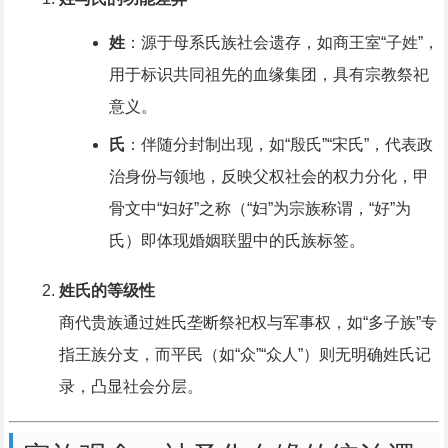
姓
：源于母系氏族社会遗存，如商王室“子姓”，
用于标识共同祖先的血缘集团，具有宗教祭祀
意义。
氏
：伴随分封制出现，如“殷氏”“宋氏”，代表政
治身份与领地，反映父权社会的权力分化，甲
骨文中“妇好”之称（“妇”为宗族称谓，“好”为
氏）即体现婚姻联盟中的氏族标签。
姓氏的等级性
商代贵族通过姓氏垄断祭祀权与军事权，如“多子族”专
指王族分支，而平民（如“众”“众人”）则无明确姓氏记
录，凸显社会分层。