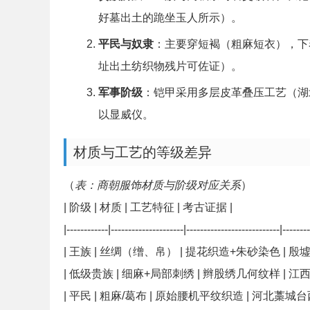
好墓出土的跪坐玉人所示）。
平民与奴隶
：主要穿短褐（粗麻短衣），下
址出土纺织物残片可佐证）。
军事阶级
：铠甲采用多层皮革叠压工艺（湖
以显威仪。
材质与工艺的等级差异
（
表：商朝服饰材质与阶级对应关系
）
| 阶级 | 材质 | 工艺特征 | 考古证据 |
|------------|---------------------|---------------------------|-------
| 王族 | 丝绸（缯、帛） | 提花织造+朱砂染色 | 
| 低级贵族 | 细麻+局部刺绣 | 辫股绣几何纹样 | 
| 平民 | 粗麻/葛布 | 原始腰机平纹织造 | 河北藁城