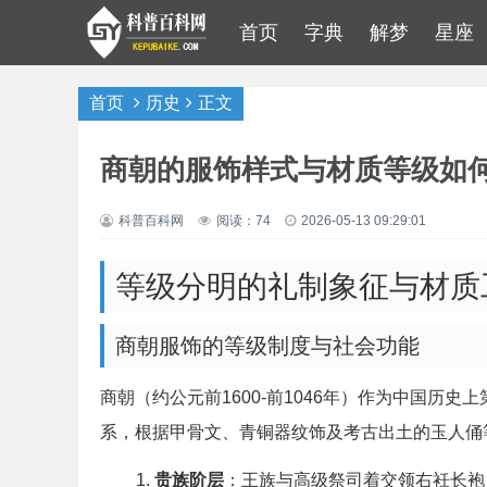
首页
字典
解梦
星座
首页
历史
正文
商朝的服饰样式与材质等级如
科普百科网
阅读：74
2026-05-13 09:29:01
等级分明的礼制象征与材质
商朝服饰的等级制度与社会功能
商朝（约公元前1600-前1046年）作为中国历
系，根据甲骨文、青铜器纹饰及考古出土的玉人俑
贵族阶层
：王族与高级祭司着交领右衽长袍