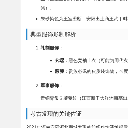
佩）。
朱砂染色为王室垄断，安阳出土商王武丁时
典型服饰形制解析
礼制服饰
：
玄端
：黑色宽袖上衣（可能为周代玄
蔽膝
：贵族必佩的皮质装饰物，长度
军事服饰
：
青铜胄常见饕餮纹（江西新干大洋洲商墓出
考古发现的关键佐证
2021年河南安阳洹北商城发现的纺织作坊遗址揭