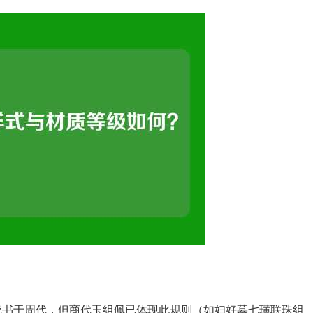
成书于周代，但商代玉组佩已体现此规则（如妇好墓七璜联珠组