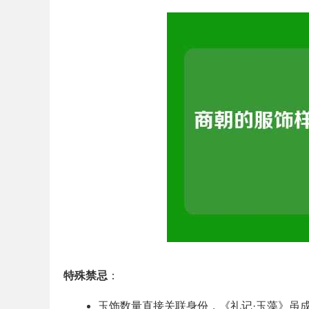
特殊禁忌
：
玉饰数量直接关联身份，《礼记·玉藻》虽