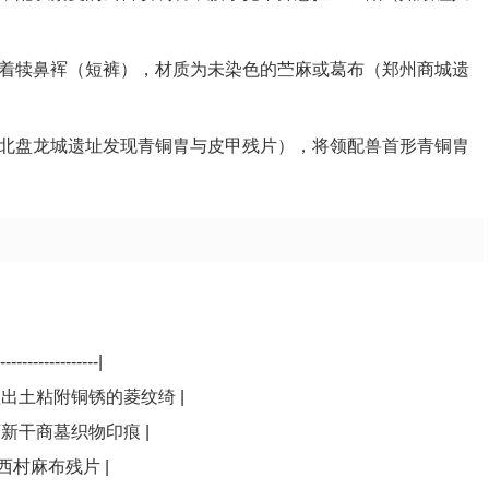
着犊鼻裈（短裤），材质为未染色的苎麻或葛布（郑州商城遗
北盘龙城遗址发现青铜胄与皮甲残片），将领配兽首形青铜胄
-------------------|
殷墟出土粘附铜锈的菱纹绮 |
江西新干商墓织物印痕 |
台西村麻布残片 |