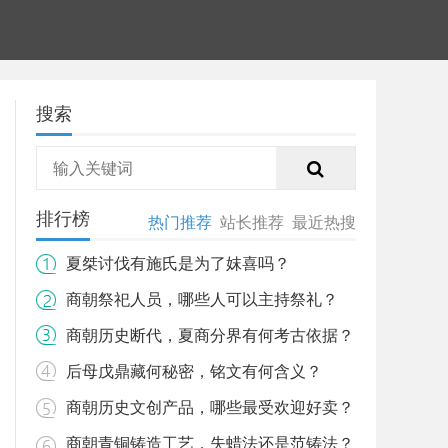
搜索
排行榜
热门推荐
站长推荐
最近热搜
夏桀讨伐有施氏是为了妺喜吗？
商朝祭祀人员，哪些人可以主持祭礼？
商朝历史断代，夏商分界有何考古依据？
后母戊鼎藏何秘密，铭文有何含义？
商朝历史文创产品，哪些最受欢迎好卖？
商朝青铜铸造工艺，失蜡法还是范铸法？