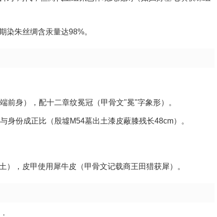
期染朱丝绸含汞量达98%。
端前身），配十二章纹冕冠（甲骨文"冕"字象形）。
与身份成正比（殷墟M54墓出土漆皮蔽膝残长48cm）。
土），皮甲使用犀牛皮（甲骨文记载商王田猎获犀）。
示：