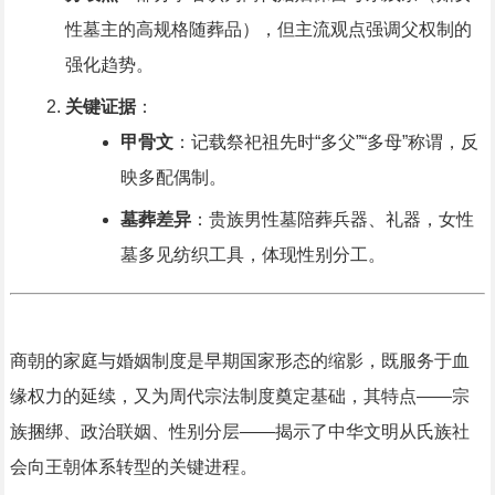
性墓主的高规格随葬品），但主流观点强调父权制的
强化趋势。
关键证据
：
甲骨文
：记载祭祀祖先时“多父”“多母”称谓，反
映多配偶制。
墓葬差异
：贵族男性墓陪葬兵器、礼器，女性
墓多见纺织工具，体现性别分工。
商朝的家庭与婚姻制度是早期国家形态的缩影，既服务于血
缘权力的延续，又为周代宗法制度奠定基础，其特点——宗
族捆绑、政治联姻、性别分层——揭示了中华文明从氏族社
会向王朝体系转型的关键进程。