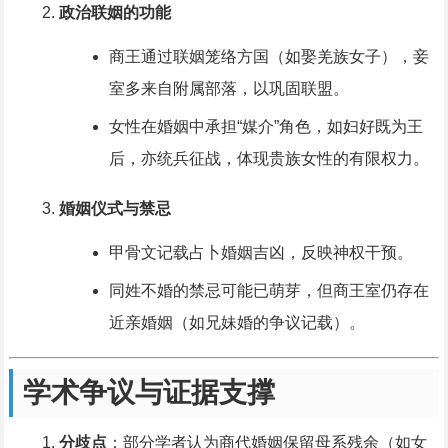
政治联姻的功能
商王通过联姻笼络方国（如娶羌族女子），妾
室多来自附属部落，以巩固联盟。
女性在婚姻中承担“媒介”角色，如妇好既为王
后，亦统兵征战，体现贵族女性的有限权力。
婚姻仪式与禁忌
甲骨文记载占卜婚姻吉凶，反映神权干预。
同姓不婚的禁忌可能已萌芽，但商王室仍存在
近亲婚姻（如兄妹婚的争议记载）。
学术争议与证据支撑
分歧点
：部分学者认为商代婚姻保留母系残余（如女