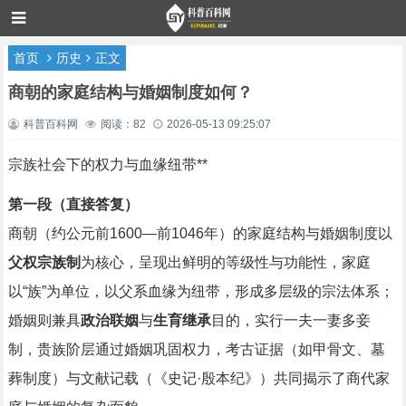
首页
历史
正文
商朝的家庭结构与婚姻制度如何？
科普百科网
阅读：82
2026-05-13 09:25:07
宗族社会下的权力与血缘纽带**
第一段（直接答复）
商朝（约公元前1600—前1046年）的家庭结构与婚姻制度以
父权宗族制
为核心，呈现出鲜明的等级性与功能性，家庭
以“族”为单位，以父系血缘为纽带，形成多层级的宗法体系；
婚姻则兼具
政治联姻
与
生育继承
目的，实行一夫一妻多妾
制，贵族阶层通过婚姻巩固权力，考古证据（如甲骨文、墓
葬制度）与文献记载（《史记·殷本纪》）共同揭示了商代家