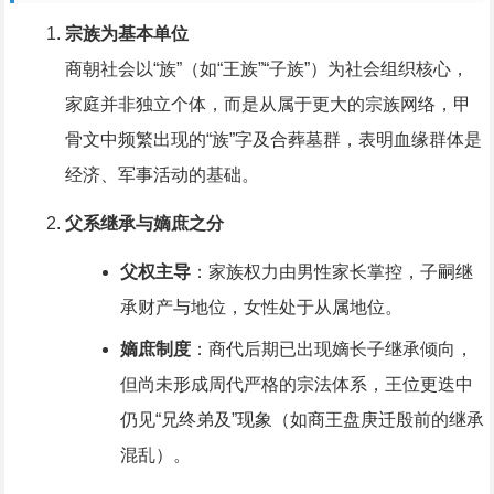
宗族为基本单位
商朝社会以“族”（如“王族”“子族”）为社会组织核心，
家庭并非独立个体，而是从属于更大的宗族网络，甲
骨文中频繁出现的“族”字及合葬墓群，表明血缘群体是
经济、军事活动的基础。
父系继承与嫡庶之分
父权主导
：家族权力由男性家长掌控，子嗣继
承财产与地位，女性处于从属地位。
嫡庶制度
：商代后期已出现嫡长子继承倾向，
但尚未形成周代严格的宗法体系，王位更迭中
仍见“兄终弟及”现象（如商王盘庚迁殷前的继承
混乱）。