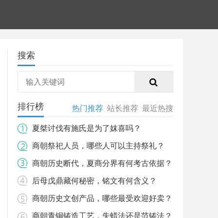
搜索
排行榜
热门推荐
站长推荐
最近热搜
夏桀讨伐有施氏是为了妺喜吗？
商朝祭祀人员，哪些人可以主持祭礼？
商朝历史断代，夏商分界有何考古依据？
后母戊鼎藏何秘密，铭文有何含义？
商朝历史文创产品，哪些最受欢迎好卖？
商朝青铜铸造工艺，失蜡法还是范铸法？