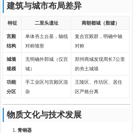
建筑与城市布局差异
特征
二里头遗址
商朝都城（殷墟）
宫殿
单体夯土台基，轴线
复合宫殿群，明确中轴
结构
对称雏形
对称
城墙
无明确外郭城（仅宫
郑州商城发现周长7公里
规模
城）
的夯土城墙
功能
手工业区与宫殿区混
王陵区、作坊区、居住
分区
杂
区严格分离
物质文化与技术发展
青铜器