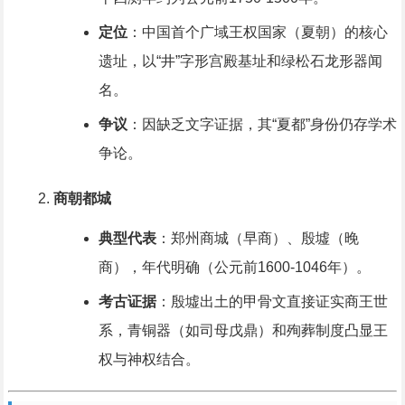
定位
：中国首个广域王权国家（夏朝）的核心
遗址，以“井”字形宫殿基址和绿松石龙形器闻
名。
争议
：因缺乏文字证据，其“夏都”身份仍存学术
争论。
商朝都城
典型代表
：郑州商城（早商）、殷墟（晚
商），年代明确（公元前1600-1046年）。
考古证据
：殷墟出土的甲骨文直接证实商王世
系，青铜器（如司母戊鼎）和殉葬制度凸显王
权与神权结合。